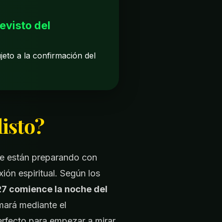
revisto del
jeto a la confirmación del
listo?
se están preparando con
ión espiritual. Según los
27 comience la noche del
mará mediante el
erfecto para empezar a mirar