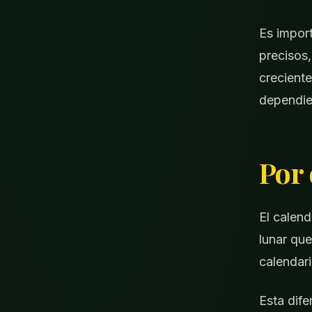
Es import
precisos,
creciente
dependien
Por 
El calend
lunar qu
calendari
Esta dife