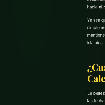
hacia
el
Ya sea qu
simpleme
mantiene
islámica.
¿Cuá
Cale
La bellez
las fech