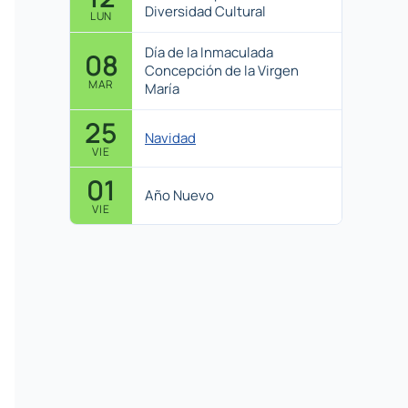
Diversidad Cultural
LUN
Día de la Inmaculada
08
Concepción de la Virgen
MAR
María
25
Navidad
VIE
01
Año Nuevo
VIE