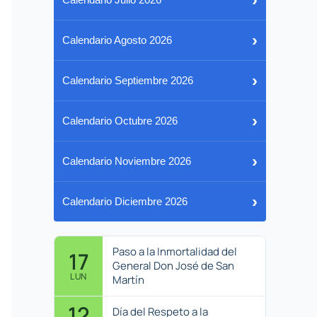
›
Calendario Agosto 2026
›
Calendario Septiembre 2026
›
Calendario Octubre 2026
›
Calendario Noviembre 2026
›
Calendario Diciembre 2026
Paso a la Inmortalidad del
17
General Don José de San
LUN
Martín
12
Día del Respeto a la