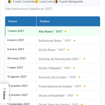
Cuarto Creciente
Luna Llena
Cuarto Menguante
Días festivos en España en 2027
Fecha
Festivo
1 enero 2027
V
Año Nuevo
2027
★
6 enero 2027
M
Epifanía del Señor
2027
★
6 enero 2027
M
Dia De Reyes
2027
★
28 marzo 2027
Domingo de Resurrección 2027
★
1 mayo 2027
Día del Trabajador
2027
★
15 agosto 2027
Asunción de la Virgen
2027
★
12 octubre 2027
Fiesta Nacional de España
2027
★
→
Índice
12 octubre 2027
Día de la Hispanidad
2027
★
1 noviembre 2027
Día de Todos los Santos
2027
★