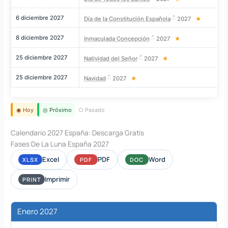
6 diciembre 2027
Día de la Constitución Española
2027
★
8 diciembre 2027
M
Inmaculada Concepción
2027
★
25 diciembre 2027
Natividad del Señor
2027
★
25 diciembre 2027
Navidad
2027
★
◉ Hoy
◎ Próximo
○ Pasado
Calendario 2027 España: Descarga Gratis
Fases De La Luna España 2027
Excel
PDF
Word
XLSX
PDF
DOC
Imprimir
PRINT
Enero 2027