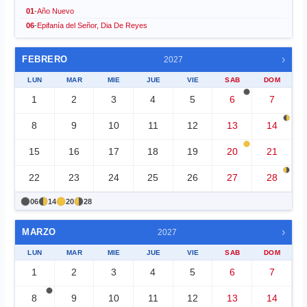
01
-
Año Nuevo
06
-
Epifanía del Señor, Dia De Reyes
›
FEBRERO
2027
LUN
MAR
MIE
JUE
VIE
SAB
DOM
1
2
3
4
5
6
7
8
9
10
11
12
13
14
15
16
17
18
19
20
21
22
23
24
25
26
27
28
06
14
20
28
›
MARZO
2027
LUN
MAR
MIE
JUE
VIE
SAB
DOM
1
2
3
4
5
6
7
8
9
10
11
12
13
14