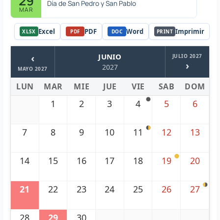
29
Día de San Pedro y San Pablo
MAR
Excel
PDF
Word
Imprimir
XLSX
PDF
DOC
PRINT
‹
JUNIO
JULIO 2027
›
2027
MAYO 2027
LUN
MAR
MIE
JUE
VIE
SAB
DOM
1
2
3
4
5
6
7
8
9
10
11
12
13
14
15
16
17
18
19
20
21
22
23
24
25
26
27
28
29
30