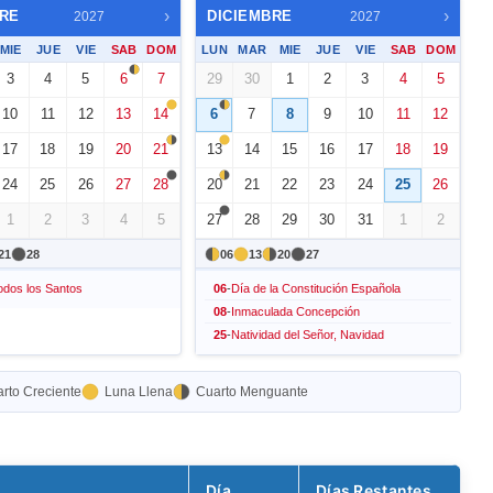
›
›
RE
DICIEMBRE
2027
2027
MIE
JUE
VIE
SAB
DOM
LUN
MAR
MIE
JUE
VIE
SAB
DOM
3
4
5
6
7
29
30
1
2
3
4
5
10
11
12
13
14
6
7
8
9
10
11
12
17
18
19
20
21
13
14
15
16
17
18
19
24
25
26
27
28
20
21
22
23
24
25
26
1
2
3
4
5
27
28
29
30
31
1
2
21
28
06
13
20
27
odos los Santos
06
-
Día de la Constitución Española
08
-
Inmaculada Concepción
25
-
Natividad del Señor, Navidad
rto Creciente
Luna Llena
Cuarto Menguante
Día
Días Restantes