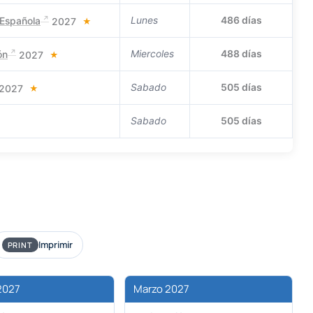
Lunes
486 días
 Española
2027
★
Miercoles
488 días
ón
2027
★
Sabado
505 días
2027
★
Sabado
505 días
Imprimir
PRINT
2027
Marzo 2027