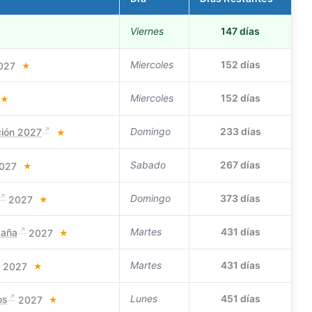
Viernes
147 días
Miercoles
152 días
027
★
Miercoles
152 días
★
Domingo
233 días
ción 2027
★
Sabado
267 días
027
★
Domingo
373 días
2027
★
Martes
431 días
paña
2027
★
Martes
431 días
2027
★
Lunes
451 días
os
2027
★