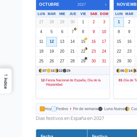
›
OCTUBRE
NOVIEMB
2027
LUN
MAR
MIE
JUE
VIE
SAB
DOM
LUN
MAR
27
28
29
30
1
2
3
1
2
4
5
6
7
8
9
10
8
9
11
12
13
14
15
16
17
15
16
18
19
20
21
22
23
24
22
23
25
26
27
28
29
30
31
29
30
07
15
22
29
06
14
→
Índice
12
-
Fiesta Nacional de España, Día de la
01
-
Día de T
Hispanidad
Hoy
Festivo
Fin de semana
Luna Nueva
Cua
Días festivos en España en 2027
Fecha
Festivo