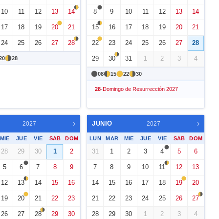
10
11
12
13
14
8
9
10
11
12
13
14
17
18
19
20
21
15
16
17
18
19
20
21
24
25
26
27
28
22
23
24
25
26
27
28
29
30
31
1
2
3
4
20
28
08
15
22
30
28
-
Domingo de Resurrección 2027
›
›
JUNIO
2027
2027
MIE
JUE
VIE
SAB
DOM
LUN
MAR
MIE
JUE
VIE
SAB
DOM
28
29
30
1
2
31
1
2
3
4
5
6
5
6
7
8
9
7
8
9
10
11
12
13
12
13
14
15
16
14
15
16
17
18
19
20
19
20
21
22
23
21
22
23
24
25
26
27
26
27
28
29
30
28
29
30
1
2
3
4