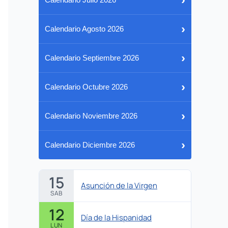
›
Calendario Agosto 2026
›
Calendario Septiembre 2026
›
Calendario Octubre 2026
›
Calendario Noviembre 2026
›
Calendario Diciembre 2026
15
Asunción de la Virgen
SAB
12
Día de la Hispanidad
LUN