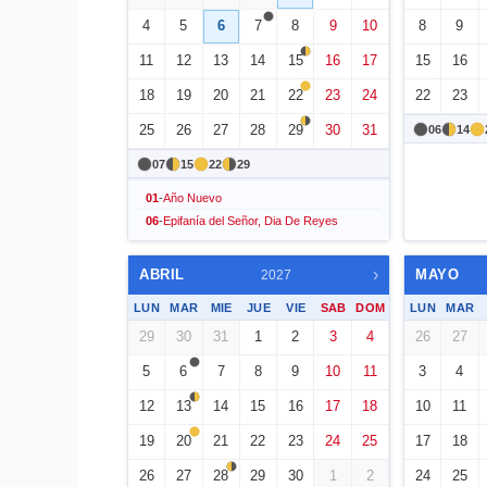
4
5
6
7
8
9
10
8
9
11
12
13
14
15
16
17
15
16
18
19
20
21
22
23
24
22
23
25
26
27
28
29
30
31
06
14
07
15
22
29
01
-
Año Nuevo
06
-
Epifanía del Señor, Dia De Reyes
›
ABRIL
MAYO
2027
LUN
MAR
MIE
JUE
VIE
SAB
DOM
LUN
MAR
29
30
31
1
2
3
4
26
27
5
6
7
8
9
10
11
3
4
12
13
14
15
16
17
18
10
11
19
20
21
22
23
24
25
17
18
26
27
28
29
30
1
2
24
25