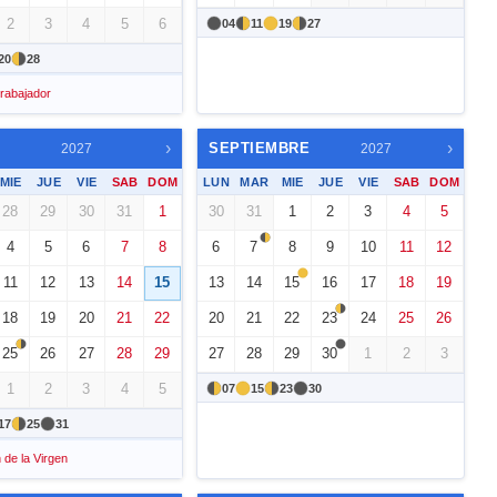
2
3
4
5
6
04
11
19
27
20
28
Trabajador
›
›
SEPTIEMBRE
2027
2027
MIE
JUE
VIE
SAB
DOM
LUN
MAR
MIE
JUE
VIE
SAB
DOM
28
29
30
31
1
30
31
1
2
3
4
5
4
5
6
7
8
6
7
8
9
10
11
12
11
12
13
14
15
13
14
15
16
17
18
19
18
19
20
21
22
20
21
22
23
24
25
26
25
26
27
28
29
27
28
29
30
1
2
3
1
2
3
4
5
07
15
23
30
17
25
31
 de la Virgen