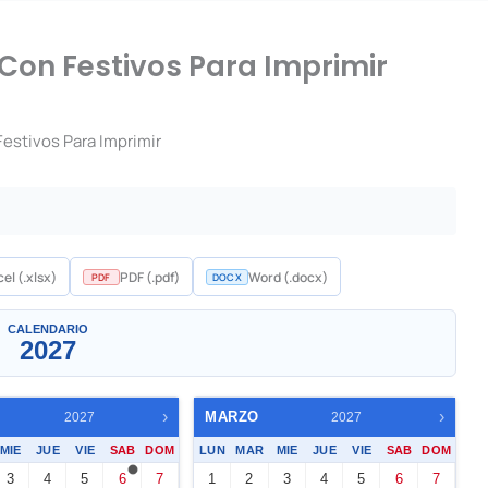
Con Festivos Para Imprimir
estivos Para Imprimir
Un mes
el (.xlsx)
PDF (.pdf)
Word (.docx)
PDF
DOCX
▼
CALENDARIO
2027
›
›
O
MARZO
2027
2027
MIE
JUE
VIE
SAB
DOM
LUN
MAR
MIE
JUE
VIE
SAB
DOM
3
4
5
6
7
1
2
3
4
5
6
7