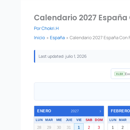
Calendario 2027 España 
Por
Chokri.H
Inicio
España
Calendario 2027 España Con F
Last updated: julio 1, 2026
Exc
XLSX
›
ENERO
FEBRER
2027
LUN
MAR
MIE
JUE
VIE
SAB
DOM
LUN
MAR
28
29
30
31
1
2
3
1
2