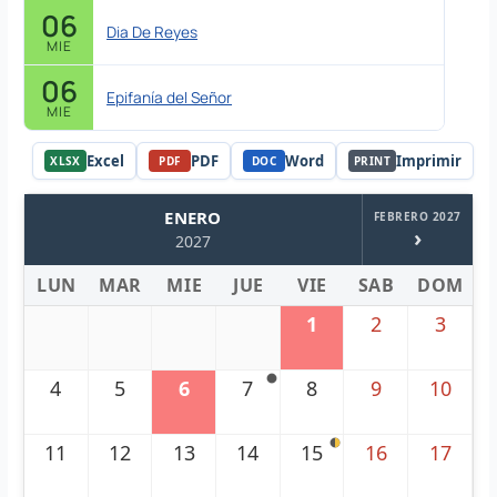
06
Dia De Reyes
MIE
06
Epifanía del Señor
MIE
Excel
PDF
Word
Imprimir
XLSX
PDF
DOC
PRINT
ENERO
FEBRERO 2027
›
2027
LUN
MAR
MIE
JUE
VIE
SAB
DOM
1
2
3
4
5
6
7
8
9
10
11
12
13
14
15
16
17