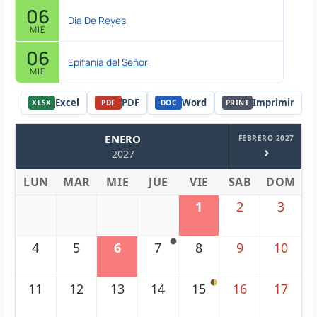
06
Dia De Reyes
MIE
06
Epifanía del Señor
MIE
Excel
PDF
Word
Imprimir
XLSX
PDF
DOC
PRINT
ENERO
FEBRERO 2027
›
2027
LUN
MAR
MIE
JUE
VIE
SAB
DOM
1
2
3
4
5
6
7
8
9
10
11
12
13
14
15
16
17