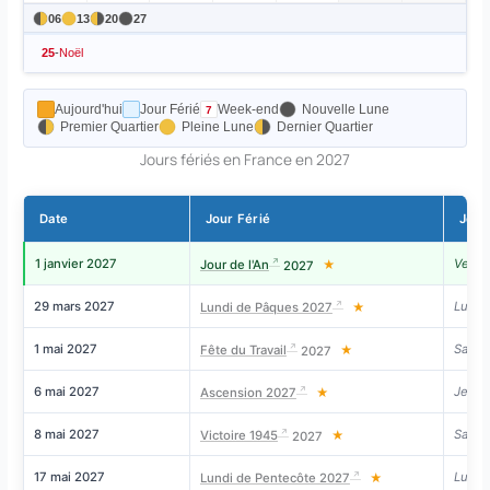
06
13
20
27
25
-
Noël
Aujourd'hui
Jour Férié
Week-end
Nouvelle Lune
Premier Quartier
Pleine Lune
Dernier Quartier
Jours fériés en France en 2027
Date
Jour Férié
Jour
1 janvier 2027
Vendr
Jour de l'An
2027
★
29 mars 2027
Lundi
Lundi de Pâques 2027
★
1 mai 2027
Same
Fête du Travail
2027
★
6 mai 2027
Jeudi
Ascension 2027
★
8 mai 2027
Same
Victoire 1945
2027
★
17 mai 2027
Lundi
Lundi de Pentecôte 2027
★