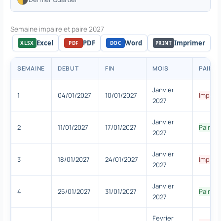
Semaine impaire et paire 2027
Excel
PDF
Word
Imprimer
XLSX
PDF
DOC
PRINT
SEMAINE
DEBUT
FIN
MOIS
PAIRE/
Janvier
1
04/01/2027
10/01/2027
Impair
2027
Janvier
2
11/01/2027
17/01/2027
Paire
2027
Janvier
3
18/01/2027
24/01/2027
Impair
2027
Janvier
4
25/01/2027
31/01/2027
Paire
2027
Fevrier