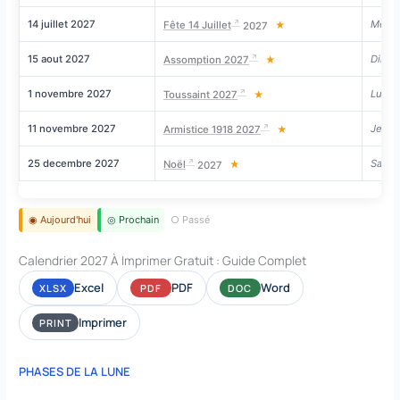
14 juillet 2027
Mercr
Fête 14 Juillet
2027
★
15 aout 2027
Dima
Assomption 2027
★
1 novembre 2027
Lundi
Toussaint 2027
★
11 novembre 2027
Jeudi
Armistice 1918 2027
★
25 decembre 2027
Same
Noël
2027
★
◉ Aujourd'hui
◎ Prochain
○ Passé
Calendrier 2027 À Imprimer Gratuit : Guide Complet
Excel
PDF
Word
XLSX
PDF
DOC
Imprimer
PRINT
PHASES DE LA LUNE