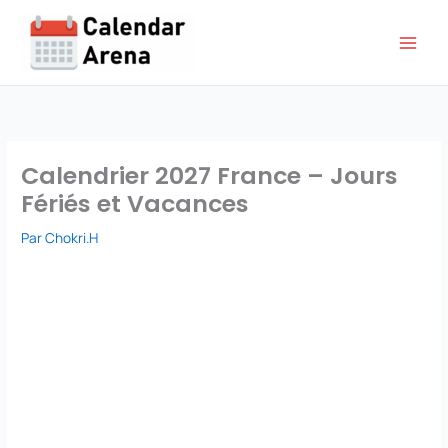
Aller
au
contenu
Calendrier 2027 France – Jours
Fériés et Vacances
Par
Chokri.H