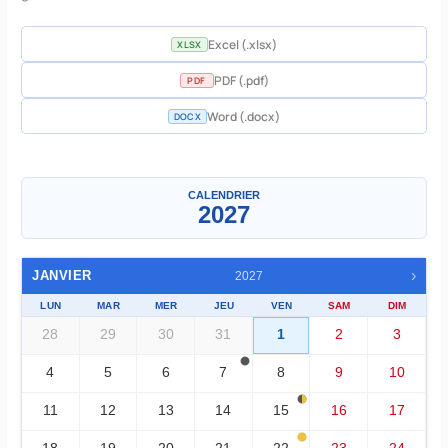
Excel (.xlsx)
XLSX
PDF (.pdf)
PDF
Word (.docx)
DOCX
Un mois
▼
CALENDRIER
2027
›
JANVIER
2027
LUN
MAR
MER
JEU
VEN
SAM
DIM
28
29
30
31
1
2
3
4
5
6
7
8
9
10
11
12
13
14
15
16
17