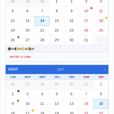
28
29
30
1
2
3
4
5
6
7
8
9
10
11
12
13
14
15
16
17
18
19
20
21
22
23
24
25
26
27
28
29
30
31
1
04
10
18
26
14
-
Fête 14 Juillet
›
AOUT
2027
LUN
MAR
MER
JEU
VEN
SAM
DIM
26
27
28
29
30
31
1
2
3
4
5
6
7
8
9
10
11
12
13
14
15
16
17
18
19
20
21
22