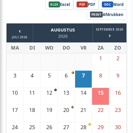
Excel
PDF
Word
XLSX
PDF
DOC
Afdrukken
PRINT
‹
AUGUSTUS
SEPTEMBER 2026
›
2026
JULI 2026
MA
DI
WO
DO
VR
ZA
ZO
1
2
3
4
5
6
7
8
9
10
11
12
13
14
15
16
17
18
19
20
21
22
23
24
25
26
27
28
29
30