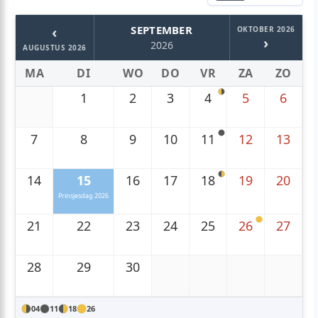
‹
SEPTEMBER
OKTOBER 2026
›
2026
AUGUSTUS 2026
MA
DI
WO
DO
VR
ZA
ZO
1
2
3
4
5
6
7
8
9
10
11
12
13
14
15
16
17
18
19
20
Prinsjesdag 2026
21
22
23
24
25
26
27
28
29
30
04
11
18
26