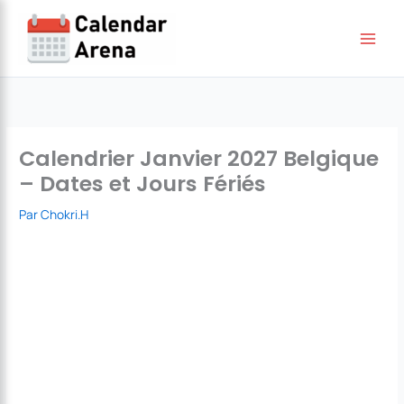
Aller
au
contenu
Calendrier Janvier 2027 Belgique
– Dates et Jours Fériés
Par
Chokri.H