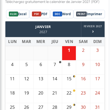
Téléchargez gratuitement le calendrier de Janvier 2027 (PDF)
Excel
PDF
Word
Imprimer
XLSX
PDF
DOC
PRINT
JANVIER
FEVRIER 2027
›
2027
LUN
MAR
MER
JEU
VEN
SAM
DIM
1
2
3
4
5
6
7
8
9
10
11
12
13
14
15
16
17
18
19
20
21
22
23
24
25
26
27
28
29
30
31