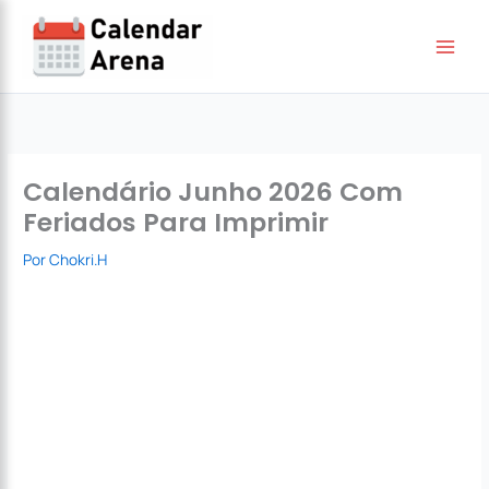
Ir
para
o
conteúdo
Calendário Junho 2026 Com
Feriados Para Imprimir
Por
Chokri.H