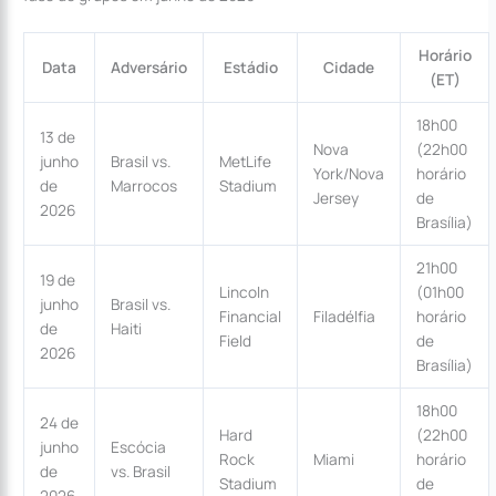
Horário
Data
Adversário
Estádio
Cidade
(ET)
18h00
13 de
Nova
(22h00
junho
Brasil vs.
MetLife
York/Nova
horário
de
Marrocos
Stadium
Jersey
de
2026
Brasília)
21h00
19 de
Lincoln
(01h00
junho
Brasil vs.
Financial
Filadélfia
horário
de
Haiti
Field
de
2026
Brasília)
18h00
24 de
Hard
(22h00
junho
Escócia
Rock
Miami
horário
de
vs. Brasil
Stadium
de
2026