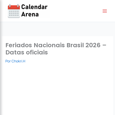
Ir
para
o
conteúdo
Feriados Nacionais Brasil 2026 –
Datas oficiais
Por
Chokri.H