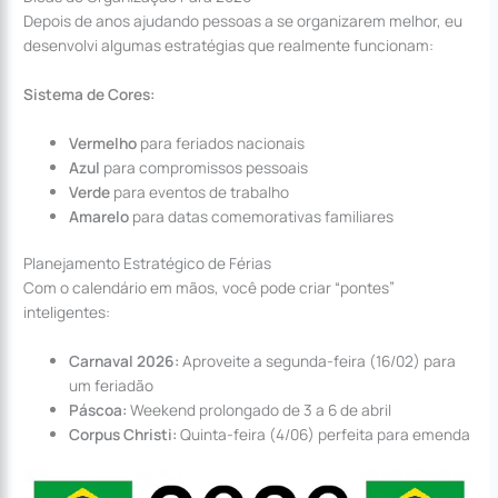
Depois de anos ajudando pessoas a se organizarem melhor, eu
desenvolvi algumas estratégias que realmente funcionam:
Sistema de Cores:
Vermelho
para feriados nacionais
Azul
para compromissos pessoais
Verde
para eventos de trabalho
Amarelo
para datas comemorativas familiares
Planejamento Estratégico de Férias
Com o calendário em mãos, você pode criar “pontes”
inteligentes:
Carnaval 2026:
Aproveite a segunda-feira (16/02) para
um feriadão
Páscoa:
Weekend prolongado de 3 a 6 de abril
Corpus Christi:
Quinta-feira (4/06) perfeita para emenda