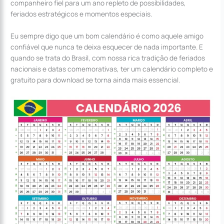
companheiro fiel para um ano repleto de possibilidades,
feriados estratégicos e momentos especiais.
Eu sempre digo que um bom calendário é como aquele amigo
confiável que nunca te deixa esquecer de nada importante. E
quando se trata do Brasil, com nossa rica tradição de feriados
nacionais e datas comemorativas, ter um calendário completo e
gratuito para download se torna ainda mais essencial.