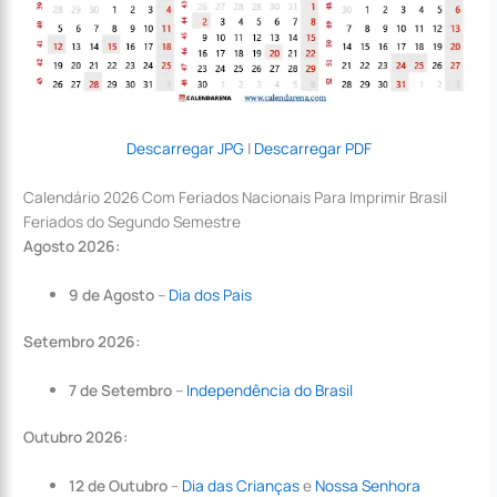
Descarregar JPG
|
Descarregar PDF
Calendário 2026 Com Feriados Nacionais Para Imprimir Brasil
Feriados do Segundo Semestre
Agosto 2026:
9 de Agosto
–
Dia dos Pais
Setembro 2026:
7 de Setembro
–
Independência do Brasil
Outubro 2026:
12 de Outubro
–
Dia das Crianças
e
Nossa Senhora