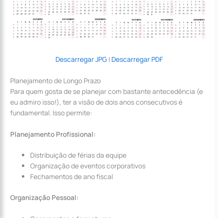
Descarregar JPG
|
Descarregar PDF
Planejamento de Longo Prazo
Para quem gosta de se planejar com bastante antecedência (e
eu admiro isso!), ter a visão de dois anos consecutivos é
fundamental. Isso permite:
Planejamento Profissional:
Distribuição de férias da equipe
Organização de eventos corporativos
Fechamentos de ano fiscal
Organização Pessoal: