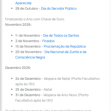
Aparecida
28 de Outubro
–
Dia do Servidor Público
Finalizando o Ano com Chave de Ouro
Novembro 2026:
1º de Novembro
–
Dia de Todos os Santos
2 de Novembro
–
Finados
15 de Novembro
–
Proclamação da República
20 de Novembro
–
Dia Nacional de Zumbi e da
Consciência Negra
Dezembro 2026:
24 de Dezembro
– Véspera de Natal (Ponto Facultativo
após às 13h)
25 de Dezembro
– Natal
31 de Dezembro
– Véspera de Ano-Novo (Ponto
Facultativo após às 13h)
Que final de ano incrível, não é mesmo? Dezembro será