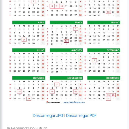
Descarregar JPG
|
Descarregar PDF
Já Pensando no Futuro