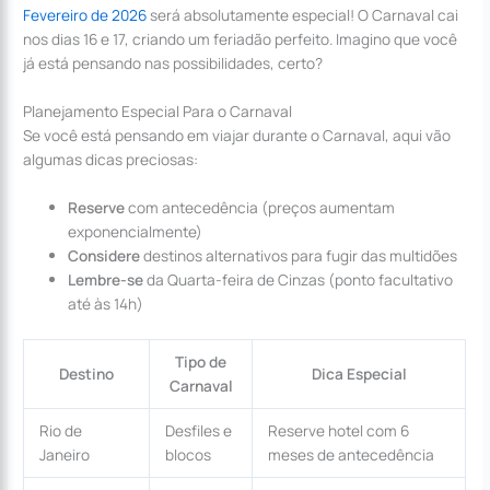
Fevereiro de 2026
será absolutamente especial! O Carnaval cai
nos dias 16 e 17, criando um feriadão perfeito. Imagino que você
já está pensando nas possibilidades, certo?
Planejamento Especial Para o Carnaval
Se você está pensando em viajar durante o Carnaval, aqui vão
algumas dicas preciosas:
Reserve
com antecedência (preços aumentam
exponencialmente)
Considere
destinos alternativos para fugir das multidões
Lembre-se
da Quarta-feira de Cinzas (ponto facultativo
até às 14h)
Tipo de
Destino
Dica Especial
Carnaval
Rio de
Desfiles e
Reserve hotel com 6
Janeiro
blocos
meses de antecedência