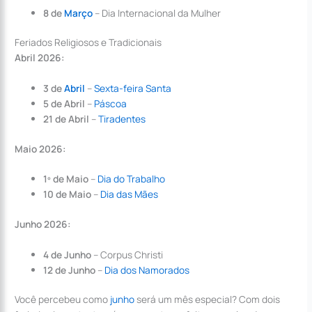
8 de
Março
– Dia Internacional da Mulher
Feriados Religiosos e Tradicionais
Abril 2026:
3 de
Abril
–
Sexta-feira Santa
5 de Abril
–
Páscoa
21 de Abril
–
Tiradentes
Maio 2026:
1º de Maio
–
Dia do Trabalho
10 de Maio
–
Dia das Mães
Junho 2026:
4 de Junho
– Corpus Christi
12 de Junho
–
Dia dos Namorados
Você percebeu como
junho
será um mês especial? Com dois