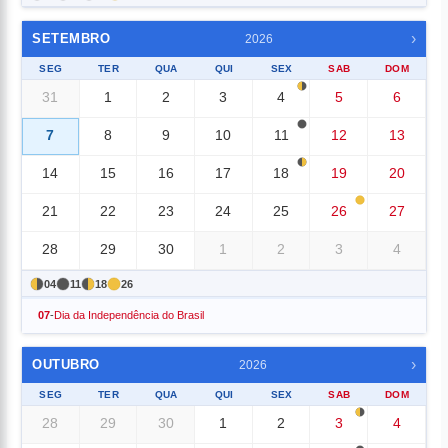
›
SETEMBRO
2026
SEG
TER
QUA
QUI
SEX
SAB
DOM
31
1
2
3
4
5
6
7
8
9
10
11
12
13
14
15
16
17
18
19
20
21
22
23
24
25
26
27
28
29
30
1
2
3
4
04
11
18
26
07
-
Dia da Independência do Brasil
›
OUTUBRO
2026
SEG
TER
QUA
QUI
SEX
SAB
DOM
28
29
30
1
2
3
4