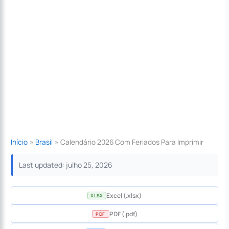
Início
Brasil
Calendário 2026 Com Feriados Para Imprimir
Last updated: julho 25, 2026
Excel (.xlsx)
XLSX
PDF (.pdf)
PDF