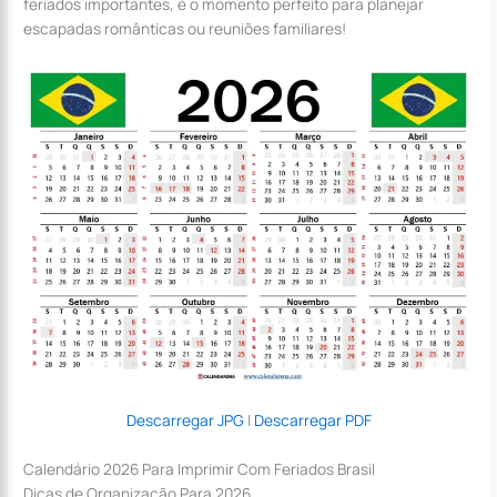
feriados importantes, é o momento perfeito para planejar
escapadas românticas ou reuniões familiares!
Descarregar JPG
|
Descarregar PDF
Calendário 2026 Para Imprimir Com Feriados Brasil
Dicas de Organização Para 2026