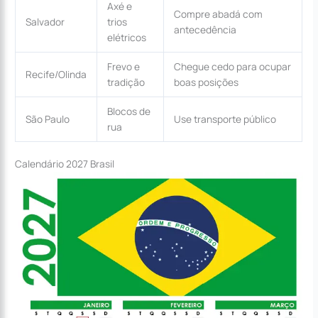
Axé e
Compre abadá com
Salvador
trios
antecedência
elétricos
Frevo e
Chegue cedo para ocupar
Recife/Olinda
tradição
boas posições
Blocos de
São Paulo
Use transporte público
rua
Calendário 2027 Brasil