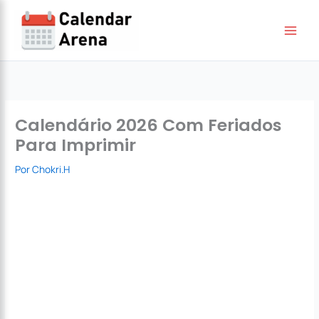
Ir
para
o
conteúdo
Calendário 2026 Com Feriados
Para Imprimir
Por
Chokri.H