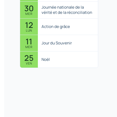
30
Journée nationale de la
vérité et de la réconciliation
MER
12
Action de grâce
LUN
11
Jour du Souvenir
MER
25
Noël
VEN