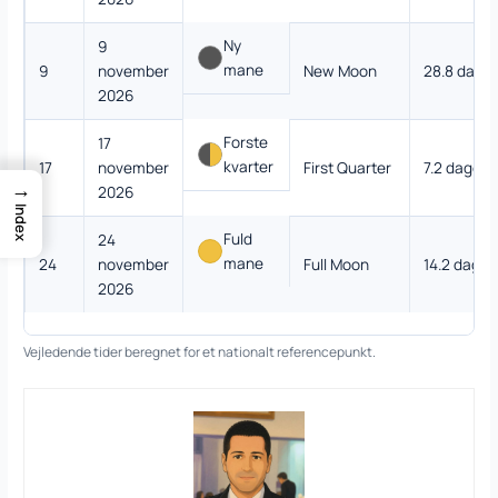
Ny
9
mane
9
november
New Moon
28.8 dage
2026
Forste
17
kvarter
17
november
First Quarter
7.2 dage
→
2026
Index
Fuld
24
mane
24
november
Full Moon
14.2 dage
2026
Vejledende tider beregnet for et nationalt referencepunkt.