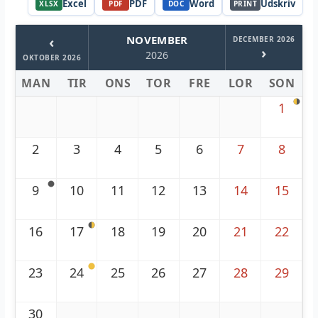
Excel
PDF
Word
Udskriv
XLSX
PDF
DOC
PRINT
‹
NOVEMBER
DECEMBER 2026
›
2026
OKTOBER 2026
MAN
TIR
ONS
TOR
FRE
LOR
SON
1
2
3
4
5
6
7
8
9
10
11
12
13
14
15
16
17
18
19
20
21
22
23
24
25
26
27
28
29
30