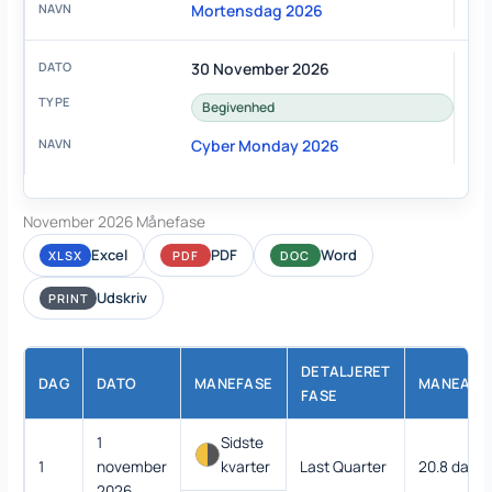
Mortensdag 2026
30 November 2026
Begivenhed
Cyber Monday 2026
November 2026 Månefase
Excel
PDF
Word
XLSX
PDF
DOC
Udskriv
PRINT
DETALJERET
DAG
DATO
MANEFASE
MANEALD
FASE
1
Sidste
1
november
kvarter
Last Quarter
20.8 dage
2026