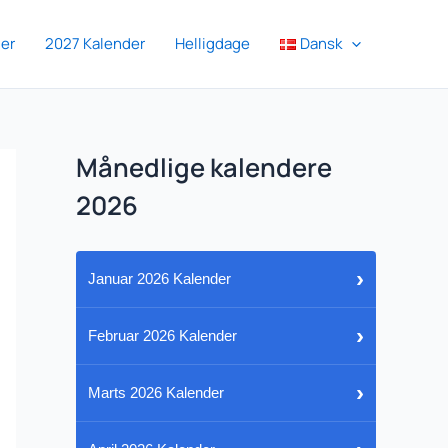
er
2027 Kalender
Helligdage
Dansk
Månedlige kalendere
2026
›
Januar 2026 Kalender
›
Februar 2026 Kalender
›
Marts 2026 Kalender