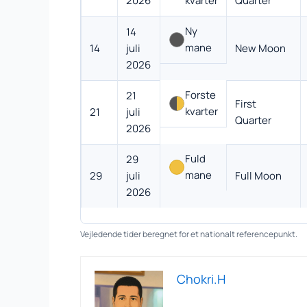
2026
kvarter
Quarter
Ny
14
mane
14
juli
New Moon
2026
Forste
21
First
kvarter
21
juli
Quarter
2026
Fuld
29
mane
29
juli
Full Moon
2026
Vejledende tider beregnet for et nationalt referencepunkt.
Chokri.H