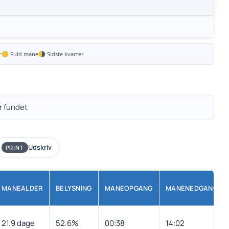
r
Fuld mane
Sidste kvarter
r fundet
Udskriv
PRINT
MANEALDER
BELYSNING
MANEOPGANG
MANENEDGANG
21.9 dage
52.6%
00:38
14:02