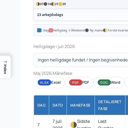
07
14
21
29
23 arbejdsdags
I dag
Helligdag
Weekend
Ny mane
Forste kvarte
Helligdage i juli 2026
Ingen helligdage fundet / Ingen begivenhede
→
Index
Maj 2026 Månefase
Excel
PDF
Word
XLSX
PDF
DOC
DETALJERET
DAG
DATO
MANEFASE
FASE
7 juli
Sidste
Last
7