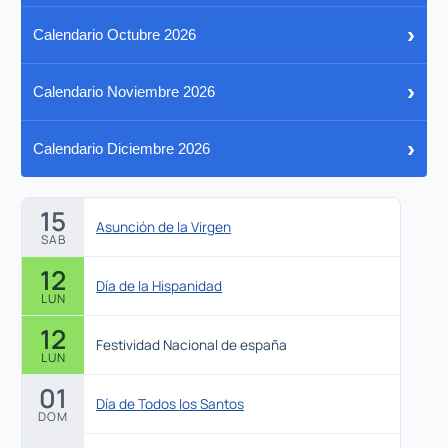
›
Calendario Octubre 2026
›
Calendario Noviembre 2026
›
Calendario Diciembre 2026
15
Asunción de la Virgen
SAB
12
Día de la Hispanidad
LUN
12
Festividad Nacional de españa
LUN
01
Día de Todos los Santos
DOM