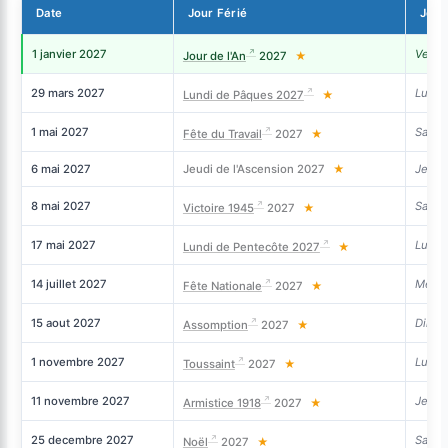
Date
Jour Férié
Jour
1 janvier 2027
Vendr
Jour de l'An
2027
★
29 mars 2027
Lundi
Lundi de Pâques 2027
★
1 mai 2027
Same
Fête du Travail
2027
★
6 mai 2027
Jeudi de l'Ascension 2027
★
Jeudi
8 mai 2027
Same
Victoire 1945
2027
★
17 mai 2027
Lundi
Lundi de Pentecôte 2027
★
14 juillet 2027
Mercr
Fête Nationale
2027
★
15 aout 2027
Dima
Assomption
2027
★
1 novembre 2027
Lundi
Toussaint
2027
★
11 novembre 2027
Jeudi
Armistice 1918
2027
★
25 decembre 2027
Same
Noël
2027
★