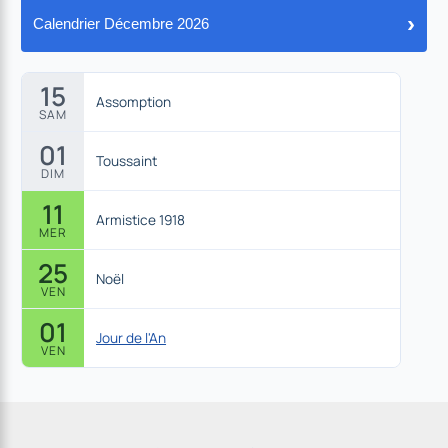
›
Calendrier Décembre 2026
15
Assomption
SAM
01
Toussaint
DIM
11
Armistice 1918
MER
25
Noël
VEN
01
Jour de l'An
VEN