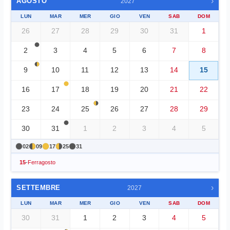
›
AGOSTO
2027
LUN
MAR
MER
GIO
VEN
SAB
DOM
26
27
28
29
30
31
1
2
3
4
5
6
7
8
9
10
11
12
13
14
15
16
17
18
19
20
21
22
23
24
25
26
27
28
29
30
31
1
2
3
4
5
02
09
17
25
31
15
-
Ferragosto
›
SETTEMBRE
2027
LUN
MAR
MER
GIO
VEN
SAB
DOM
30
31
1
2
3
4
5