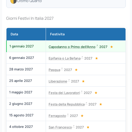
Ultimo Quarto
Giorni Festivi In Italia 2027
Data
Festivita
G
1 gennaio 2027
Ve
Capodanno o Primo dell'Anno
2027
★
6 gennaio 2027
Me
Epifania o La Befana
2027
★
28 marzo 2027
D
Pasqua
2027
★
25 aprile 2027
D
Liberazione
2027
★
1 maggio 2027
S
Festa dei Lavoratori
2027
★
2 giugno 2027
Me
Festa della Repubblica
2027
★
15 agosto 2027
D
Ferragosto
2027
★
4 ottobre 2027
L
San Francesco
2027
★