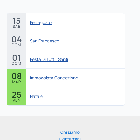
15
Ferragosto
SAB
04
San Francesco
DOM
01
Festa Di Tutti I Santi
DOM
08
Immacolata Concezione
MAR
25
Natale
VEN
Chi siamo
Contattaci