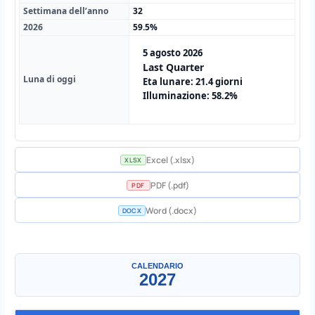
Settimana dell’anno
32
2026
59.5%
5 agosto 2026
Last Quarter
Luna di oggi
Eta lunare: 21.4 giorni
Illuminazione: 58.2%
Excel (.xlsx)
XLSX
PDF (.pdf)
PDF
Word (.docx)
DOCX
Un mese
▼
CALENDARIO
2027