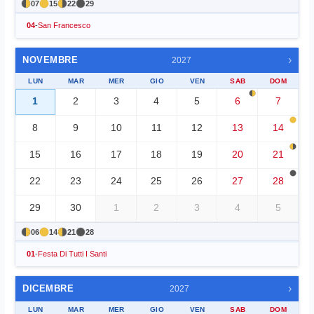
07
15
22
29
04
-
San Francesco
›
NOVEMBRE
2027
LUN
MAR
MER
GIO
VEN
SAB
DOM
1
2
3
4
5
6
7
8
9
10
11
12
13
14
15
16
17
18
19
20
21
22
23
24
25
26
27
28
29
30
1
2
3
4
5
06
14
21
28
01
-
Festa Di Tutti I Santi
›
DICEMBRE
2027
LUN
MAR
MER
GIO
VEN
SAB
DOM