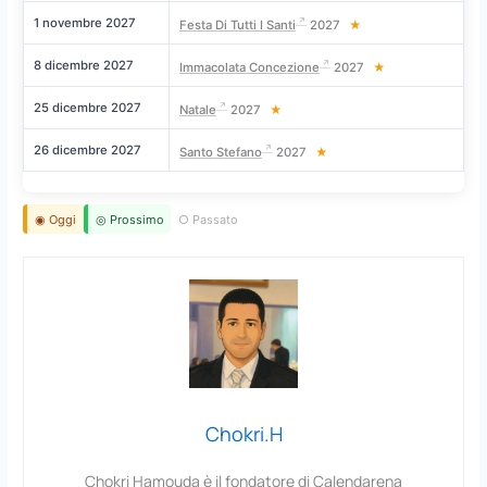
1 novembre 2027
L
Festa Di Tutti I Santi
2027
★
8 dicembre 2027
Me
Immacolata Concezione
2027
★
25 dicembre 2027
S
Natale
2027
★
26 dicembre 2027
D
Santo Stefano
2027
★
◉ Oggi
◎ Prossimo
○ Passato
Chokri.H
Chokri Hamouda è il fondatore di Calendarena