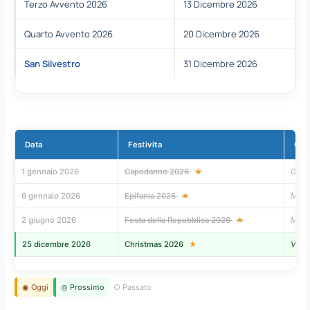
Terzo Avvento 2026
13 Dicembre 2026
Quarto Avvento 2026
20 Dicembre 2026
San Silvestro
31 Dicembre 2026
Data
Festivita
Gio
1 gennaio 2026
Capodanno 2026
★
Giov
6 gennaio 2026
Epifania 2026
★
Mart
2 giugno 2026
Festa della Repubblica 2026
★
Mart
25 dicembre 2026
Christmas 2026
★
Vene
◉ Oggi
◎ Prossimo
○ Passato