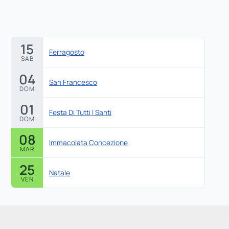
15
Ferragosto
SAB
04
San Francesco
DOM
01
Festa Di Tutti I Santi
DOM
08
Immacolata Concezione
MAR
25
Natale
VEN