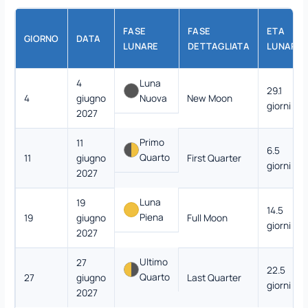
FASE
FASE
ETA
GIORNO
DATA
LUNARE
DETTAGLIATA
LUNARE
4
Luna
29.1
4
giugno
Nuova
New Moon
giorni
2027
Primo
11
6.5
Quarto
11
giugno
First Quarter
giorni
2027
Luna
19
14.5
Piena
19
giugno
Full Moon
giorni
2027
Ultimo
27
22.5
Quarto
27
giugno
Last Quarter
giorni
2027