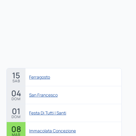
15
Ferragosto
SAB
04
San Francesco
DOM
01
Festa Di Tutti I Santi
DOM
08
Immacolata Concezione
MAR