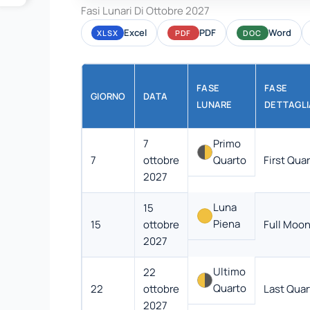
Fasi Lunari Di Ottobre 2027
Excel
PDF
Word
XLSX
PDF
DOC
FASE
FASE
GIORNO
DATA
LUNARE
DETTAGLI
7
Primo
7
ottobre
Quarto
First Quar
2027
Luna
15
Piena
15
ottobre
Full Moo
2027
Ultimo
22
Quarto
22
ottobre
Last Quar
2027