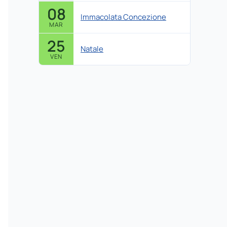
08
Immacolata Concezione
MAR
25
Natale
VEN