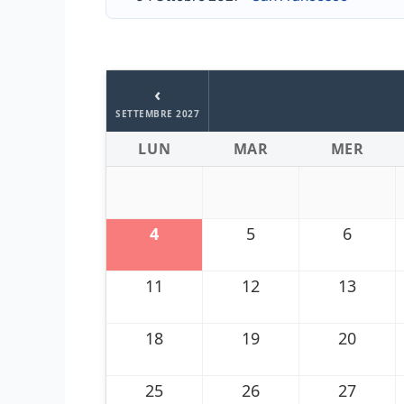
‹
SETTEMBRE 2027
LUN
MAR
MER
4
5
6
11
12
13
18
19
20
25
26
27