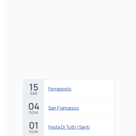
15
Ferragosto
SAB
04
San Francesco
DOM
01
Festa Di Tutti I Santi
DOM