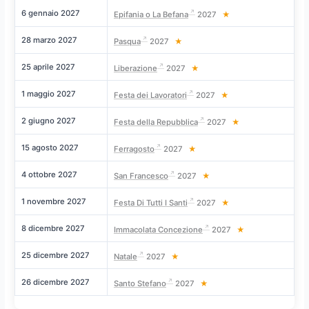
6 gennaio 2027
Me
Epifania o La Befana
2027
★
28 marzo 2027
D
Pasqua
2027
★
25 aprile 2027
D
Liberazione
2027
★
1 maggio 2027
S
Festa dei Lavoratori
2027
★
2 giugno 2027
Me
Festa della Repubblica
2027
★
15 agosto 2027
D
Ferragosto
2027
★
4 ottobre 2027
L
San Francesco
2027
★
1 novembre 2027
L
Festa Di Tutti I Santi
2027
★
8 dicembre 2027
Me
Immacolata Concezione
2027
★
25 dicembre 2027
S
Natale
2027
★
26 dicembre 2027
D
Santo Stefano
2027
★