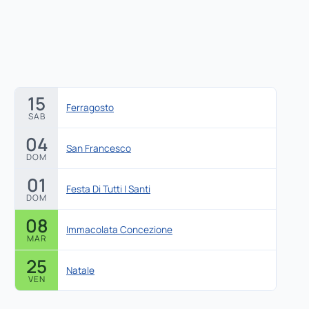
15
Ferragosto
SAB
04
San Francesco
DOM
01
Festa Di Tutti I Santi
DOM
08
Immacolata Concezione
MAR
25
Natale
VEN