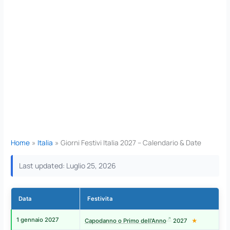
Home
Italia
Giorni Festivi Italia 2027 – Calendario & Date
Last updated: Luglio 25, 2026
Data
Festivita
G
1 gennaio 2027
Ve
Capodanno o Primo dell'Anno
2027
★