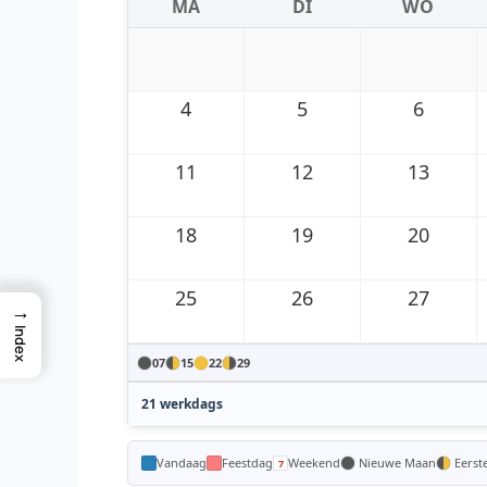
MA
DI
WO
4
5
6
11
12
13
18
19
20
25
26
27
→
Index
07
15
22
29
21 werkdags
Vandaag
Feestdag
Weekend
Nieuwe Maan
Eerst