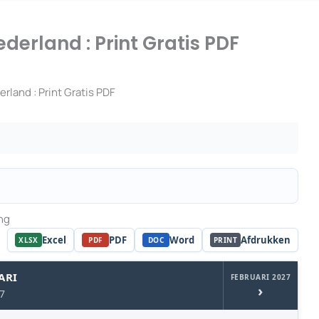
derland : Print Gratis PDF
rland : Print Gratis PDF
ing
Excel
PDF
Word
Afdrukken
XLSX
PDF
DOC
PRINT
ARI
FEBRUARI 2027
›
7