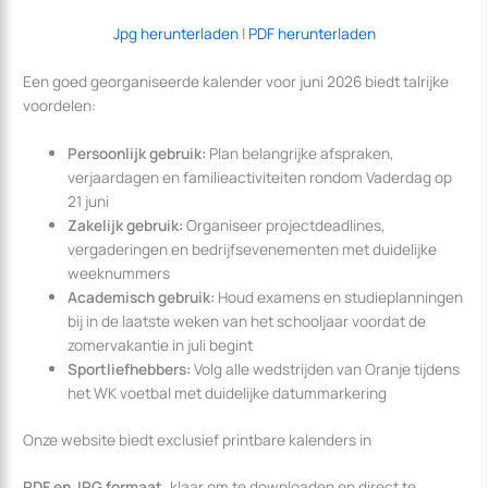
Jpg herunterladen
|
PDF herunterladen
Een goed georganiseerde kalender voor juni 2026 biedt talrijke
voordelen:
Persoonlijk gebruik:
Plan belangrijke afspraken,
verjaardagen en familieactiviteiten rondom Vaderdag op
21 juni
Zakelijk gebruik:
Organiseer projectdeadlines,
vergaderingen en bedrijfsevenementen met duidelijke
weeknummers
Academisch gebruik:
Houd examens en studieplanningen
bij in de laatste weken van het schooljaar voordat de
zomervakantie in juli begint
Sportliefhebbers:
Volg alle wedstrijden van Oranje tijdens
het WK voetbal met duidelijke datummarkering
Onze website biedt exclusief printbare kalenders in
PDF en JPG formaat
, klaar om te downloaden en direct te