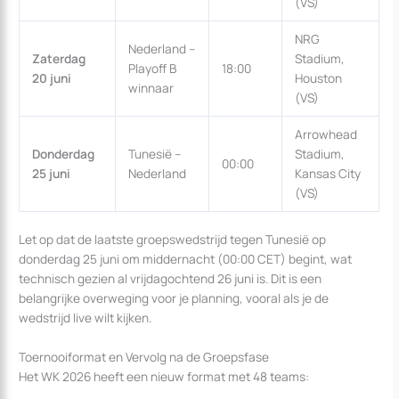
(VS)
NRG
Nederland –
Zaterdag
Stadium,
Playoff B
18:00
20 juni
Houston
winnaar
(VS)
Arrowhead
Donderdag
Tunesië –
Stadium,
00:00
25 juni
Nederland
Kansas City
(VS)
Let op dat de laatste groepswedstrijd tegen Tunesië op
donderdag 25 juni om middernacht (00:00 CET) begint, wat
technisch gezien al vrijdagochtend 26 juni is. Dit is een
belangrijke overweging voor je planning, vooral als je de
wedstrijd live wilt kijken.
Toernooiformat en Vervolg na de Groepsfase
Het WK 2026 heeft een nieuw format met 48 teams: