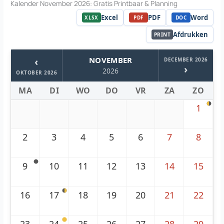
Kalender November 2026: Gratis Printbaar & Planning
Excel
PDF
Word
XLSX
PDF
DOC
Afdrukken
PRINT
‹
NOVEMBER
DECEMBER 2026
›
2026
OKTOBER 2026
MA
DI
WO
DO
VR
ZA
ZO
1
2
3
4
5
6
7
8
9
10
11
12
13
14
15
16
17
18
19
20
21
22