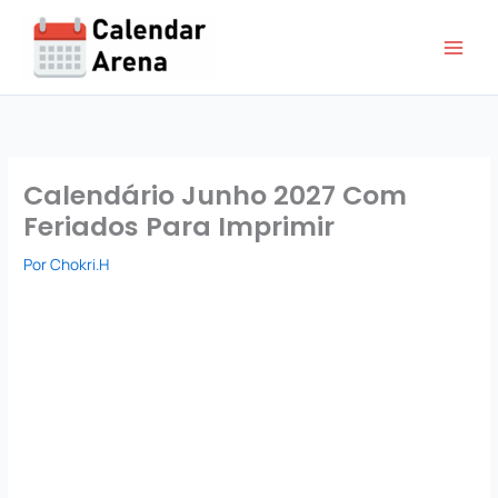
Ir
para
o
conteúdo
Calendário Junho 2027 Com
Feriados Para Imprimir
Por
Chokri.H