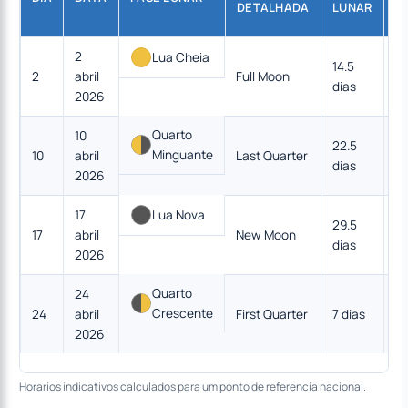
DETALHADA
LUNAR
2
Lua Cheia
14.5
2
abril
Full Moon
9
dias
2026
Quarto
10
22.5
Minguante
10
abril
Last Quarter
4
dias
2026
17
Lua Nova
29.5
17
abril
New Moon
0
dias
2026
Quarto
24
Crescente
24
abril
First Quarter
7 dias
4
2026
Horarios indicativos calculados para um ponto de referencia nacional.