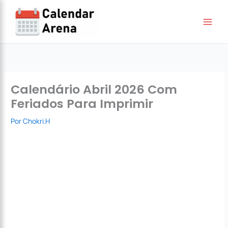
Ir
para
o
conteúdo
Calendário Abril 2026 Com
Feriados Para Imprimir
Por
Chokri.H