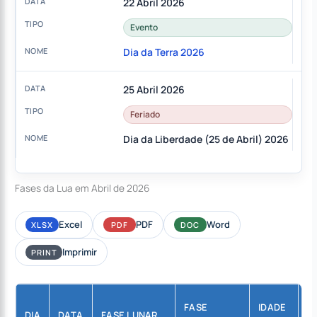
22 Abril 2026
Evento
Dia da Terra 2026
25 Abril 2026
Feriado
Dia da Liberdade (25 de Abril) 2026
Fases da Lua em Abril de 2026
Excel
PDF
Word
XLSX
PDF
DOC
Imprimir
PRINT
FASE
IDADE
DIA
DATA
FASE LUNAR
I