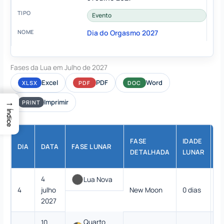
Evento
Dia do Orgasmo 2027
Fases da Lua em Julho de 2027
Excel
PDF
Word
XLSX
PDF
DOC
→
Imprimir
PRINT
Índice
FASE
IDADE
DIA
DATA
FASE LUNAR
I
DETALHADA
LUNAR
4
Lua Nova
4
julho
New Moon
0 dias
0
2027
Quarto
10