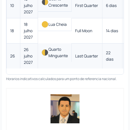
Crescente
10
julho
First Quarter
6 dias
3
2027
18
Lua Cheia
18
julho
Full Moon
14 dias
9
2027
Quarto
26
22
Minguante
26
julho
Last Quarter
5
dias
2027
Horarios indicativos calculados para um ponto de referencia nacional.