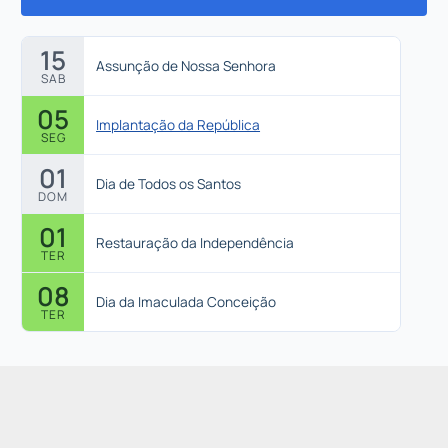
15
Assunção de Nossa Senhora
SAB
05
Implantação da República
SEG
01
Dia de Todos os Santos
DOM
01
Restauração da Independência
TER
08
Dia da Imaculada Conceição
TER