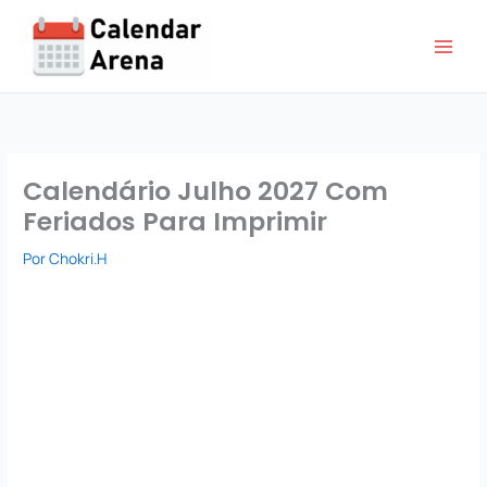
Ir
para
o
conteúdo
Calendário Julho 2027 Com
Feriados Para Imprimir
Por
Chokri.H