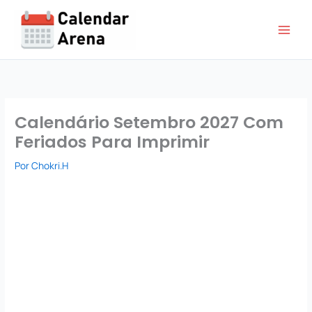
Ir
para
o
conteúdo
Calendário Setembro 2027 Com
Feriados Para Imprimir
Por
Chokri.H