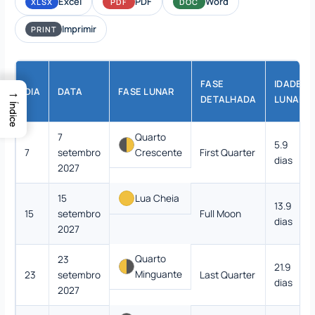
Excel
PDF
Word
XLSX
PDF
DOC
Imprimir
PRINT
FASE
IDADE
→
DIA
DATA
FASE LUNAR
DETALHADA
LUNAR
Índice
7
Quarto
5.9
7
setembro
Crescente
First Quarter
dias
2027
15
Lua Cheia
13.9
15
setembro
Full Moon
dias
2027
Quarto
23
21.9
Minguante
23
setembro
Last Quarter
dias
2027