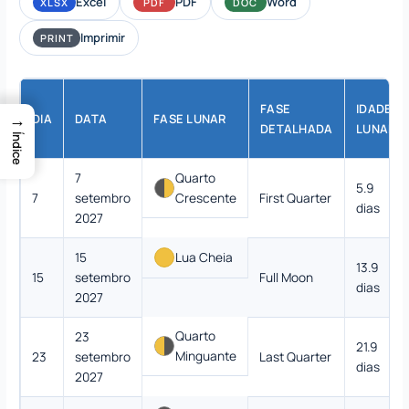
Excel
PDF
Word
XLSX
PDF
DOC
Imprimir
PRINT
FASE
IDADE
→
DIA
DATA
FASE LUNAR
DETALHADA
LUNAR
Índice
7
Quarto
5.9
7
setembro
Crescente
First Quarter
dias
2027
15
Lua Cheia
13.9
15
setembro
Full Moon
dias
2027
Quarto
23
21.9
Minguante
23
setembro
Last Quarter
dias
2027