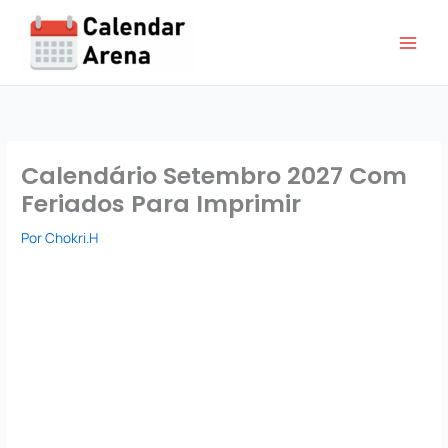
Ir
para
o
conteúdo
Calendário Setembro 2027 Com
Feriados Para Imprimir
Por
Chokri.H