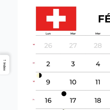
→
Index