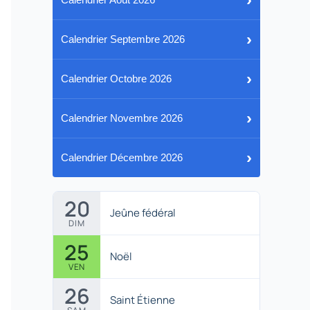
›
Calendrier Septembre 2026
›
Calendrier Octobre 2026
›
Calendrier Novembre 2026
›
Calendrier Décembre 2026
20
Jeûne fédéral
DIM
25
Noël
VEN
26
Saint Étienne