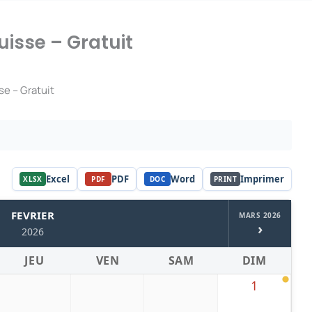
uisse – Gratuit
se – Gratuit
Excel
PDF
Word
Imprimer
XLSX
PDF
DOC
PRINT
FEVRIER
MARS 2026
›
2026
JEU
VEN
SAM
DIM
1