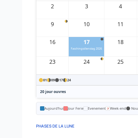
2
3
4
9
10
11
16
17
18
Faschingsdienstag 2026
23
24
25
01
09
17
24
20 jour ouvres
Aujourd'hui
Jour Ferie
Evenement
Week-end
Nouv
PHASES DE LA LUNE