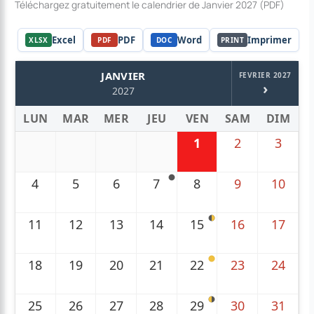
Téléchargez gratuitement le calendrier de Janvier 2027 (PDF)
Excel
PDF
Word
Imprimer
XLSX
PDF
DOC
PRINT
JANVIER
FEVRIER 2027
›
2027
LUN
MAR
MER
JEU
VEN
SAM
DIM
1
2
3
4
5
6
7
8
9
10
11
12
13
14
15
16
17
18
19
20
21
22
23
24
25
26
27
28
29
30
31