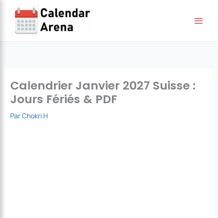
Aller
au
contenu
Calendrier Janvier 2027 Suisse :
Jours Fériés & PDF
Par
Chokri.H