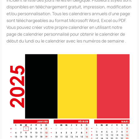
disponibles en téléchargement gratuit, impression, modification
et/ou personnalisation. Tous les calendriers annuels d’une page
sont téléchargeables au format Microsoft Word, Excel ou PDF.
Vous pouvez créer votre propre calendrier en utilisant notre
page de calendrier personnalisé pour obtenir le calendrier de
début du lundi ou le calendrier avec les numéros de semaine .