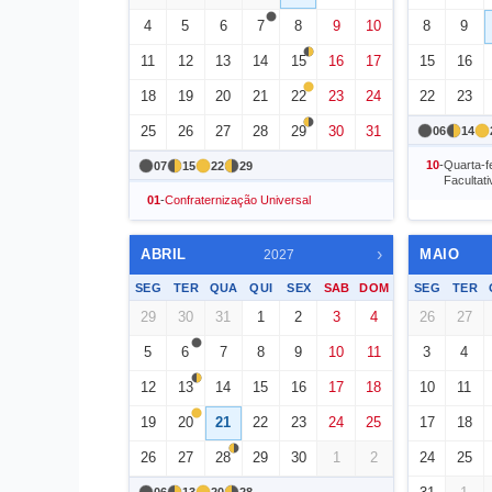
4
5
6
7
8
9
10
8
9
11
12
13
14
15
16
17
15
16
18
19
20
21
22
23
24
22
23
25
26
27
28
29
30
31
06
14
10
-
Quarta-f
07
15
22
29
Facultati
01
-
Confraternização Universal
›
ABRIL
MAIO
2027
SEG
TER
QUA
QUI
SEX
SAB
DOM
SEG
TER
29
30
31
1
2
3
4
26
27
5
6
7
8
9
10
11
3
4
12
13
14
15
16
17
18
10
11
19
20
21
22
23
24
25
17
18
26
27
28
29
30
1
2
24
25