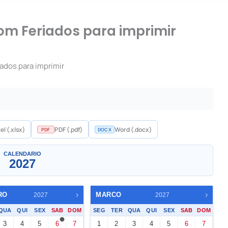
Com Feriados para imprimir
ados para imprimir
Um mes
el (.xlsx)
PDF (.pdf)
Word (.docx)
PDF
DOCX
▼
CALENDARIO
2027
›
›
RO
MARCO
2027
2027
QUA
QUI
SEX
SAB
DOM
SEG
TER
QUA
QUI
SEX
SAB
DOM
3
4
5
6
7
1
2
3
4
5
6
7