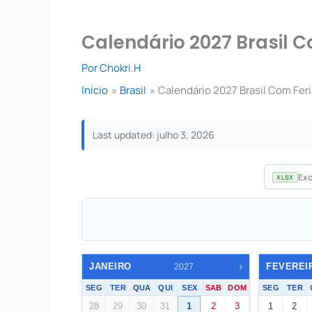
Calendário 2027 Brasil 
Por
Chokri.H
Início
Brasil
Calendário 2027 Brasil Com Feri
Last updated: julho 3, 2026
Exc
XLSX
›
JANEIRO
FEVEREI
2027
SEG
TER
QUA
QUI
SEX
SAB
DOM
SEG
TER
28
29
30
31
1
2
3
1
2