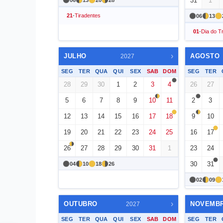
31
1
06
13
20
28
21
-
Tiradentes
06
13
01
-
Dia do T
›
JULHO
AGOSTO
2027
SEG
TER
QUA
QUI
SEX
SAB
DOM
SEG
TER
28
29
30
1
2
3
4
26
27
5
6
7
8
9
10
11
2
3
12
13
14
15
16
17
18
9
10
19
20
21
22
23
24
25
16
17
26
27
28
29
30
31
1
23
24
30
31
04
10
18
26
02
09
›
OUTUBRO
NOVEMB
2027
SEG
TER
QUA
QUI
SEX
SAB
DOM
SEG
TER