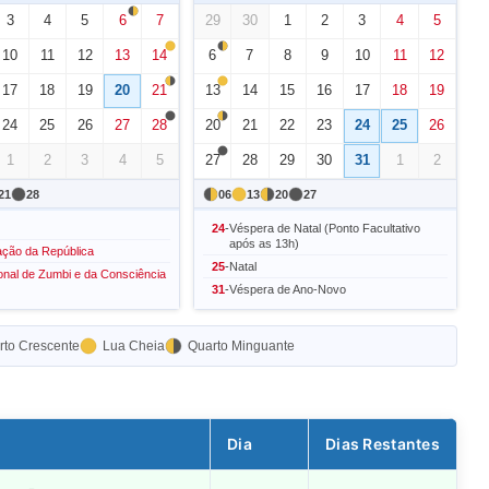
3
4
5
6
7
29
30
1
2
3
4
5
10
11
12
13
14
6
7
8
9
10
11
12
17
18
19
20
21
13
14
15
16
17
18
19
24
25
26
27
28
20
21
22
23
24
25
26
1
2
3
4
5
27
28
29
30
31
1
2
21
28
06
13
20
27
24
-
Véspera de Natal (Ponto Facultativo
após as 13h)
ção da República
25
-
Natal
onal de Zumbi e da Consciência
31
-
Véspera de Ano-Novo
to Crescente
Lua Cheia
Quarto Minguante
Dia
Dias Restantes