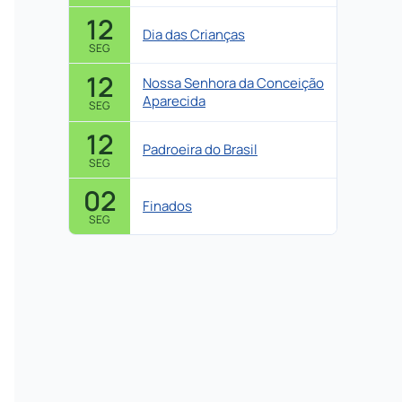
12
Dia das Crianças
SEG
12
Nossa Senhora da Conceição
Aparecida
SEG
12
Padroeira do Brasil
SEG
02
Finados
SEG