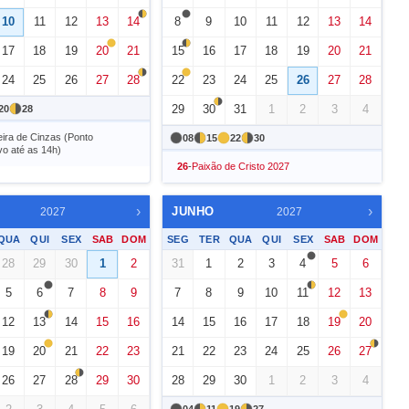
10
11
12
13
14
8
9
10
11
12
13
14
17
18
19
20
21
15
16
17
18
19
20
21
24
25
26
27
28
22
23
24
25
26
27
28
29
30
31
1
2
3
4
20
28
eira de Cinzas (Ponto
08
15
22
30
vo até as 14h)
26
-
Paixão de Cristo 2027
›
›
JUNHO
2027
2027
QUA
QUI
SEX
SAB
DOM
SEG
TER
QUA
QUI
SEX
SAB
DOM
28
29
30
1
2
31
1
2
3
4
5
6
5
6
7
8
9
7
8
9
10
11
12
13
12
13
14
15
16
14
15
16
17
18
19
20
19
20
21
22
23
21
22
23
24
25
26
27
26
27
28
29
30
28
29
30
1
2
3
4