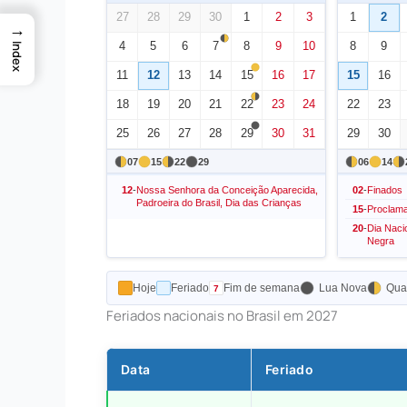
27
28
29
30
1
2
3
1
2
→
4
5
6
7
8
9
10
8
9
Index
11
12
13
14
15
16
17
15
16
18
19
20
21
22
23
24
22
23
25
26
27
28
29
30
31
29
30
07
15
22
29
06
14
12
-
Nossa Senhora da Conceição Aparecida,
02
-
Finados
Padroeira do Brasil, Dia das Crianças
15
-
Proclama
20
-
Dia Naci
Negra
Hoje
Feriado
Fim de semana
Lua Nova
Quar
Feriados nacionais no Brasil em 2027
Data
Feriado