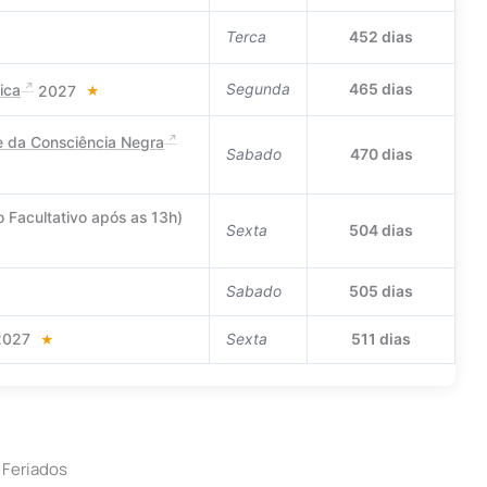
Terca
452 dias
Segunda
465 dias
ica
2027
★
e da Consciência Negra
Sabado
470 dias
 Facultativo após as 13h)
Sexta
504 dias
Sabado
505 dias
 2027
Sexta
511 dias
★
 Feriados