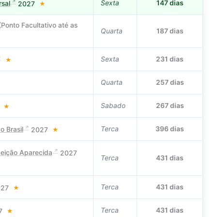
Sexta
147 dias
rsal
2027
★
(Ponto Facultativo até as
Quarta
187 dias
Sexta
231 dias
★
Quarta
257 dias
Sabado
267 dias
7
★
Terca
396 dias
o Brasil
2027
★
eição Aparecida
2027
Terca
431 dias
Terca
431 dias
027
★
Terca
431 dias
7
★