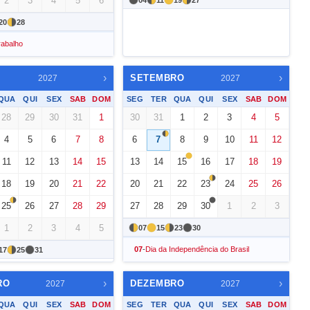
2
3
4
5
6
04
11
19
27
20
28
rabalho
›
›
SETEMBRO
2027
2027
QUA
QUI
SEX
SAB
DOM
SEG
TER
QUA
QUI
SEX
SAB
DOM
28
29
30
31
1
30
31
1
2
3
4
5
4
5
6
7
8
6
7
8
9
10
11
12
11
12
13
14
15
13
14
15
16
17
18
19
18
19
20
21
22
20
21
22
23
24
25
26
25
26
27
28
29
27
28
29
30
1
2
3
1
2
3
4
5
07
15
23
30
07
-
Dia da Independência do Brasil
17
25
31
›
›
RO
DEZEMBRO
2027
2027
QUA
QUI
SEX
SAB
DOM
SEG
TER
QUA
QUI
SEX
SAB
DOM