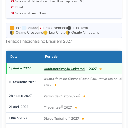
24
-
Véspera de Natal (Ponto Facultativo após as 13h)
25
-
Natal
31
-
Véspera de Ano-Novo
Hoje
Feriado
Fim de semana
Lua Nova
Quarto Crescente
Lua Cheia
Quarto Minguante
Feriados nacionais no Brasil em 2027
Data
Feriado
1 janeiro 2027
Confraternização Universal
2027
★
Quarta-feira de Cinzas (Ponto Facultativo até as 14h)
10 fevereiro 2027
2027
★
26 marco 2027
Paixão de Cristo 2027
★
21 abril 2027
Tiradentes
2027
★
1 maio 2027
Dia do Trabalho
2027
★