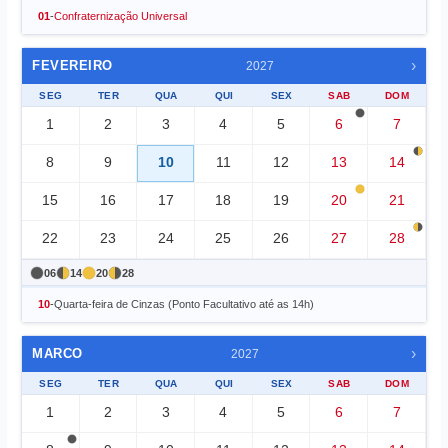
01
-
Confraternização Universal
›
FEVEREIRO
2027
SEG
TER
QUA
QUI
SEX
SAB
DOM
1
2
3
4
5
6
7
8
9
10
11
12
13
14
15
16
17
18
19
20
21
22
23
24
25
26
27
28
06
14
20
28
10
-
Quarta-feira de Cinzas (Ponto Facultativo até as 14h)
›
MARCO
2027
SEG
TER
QUA
QUI
SEX
SAB
DOM
1
2
3
4
5
6
7