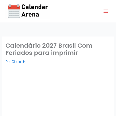
Ir
para
o
conteúdo
Calendário 2027 Brasil Com
Feriados para imprimir
Por
Chokri.H