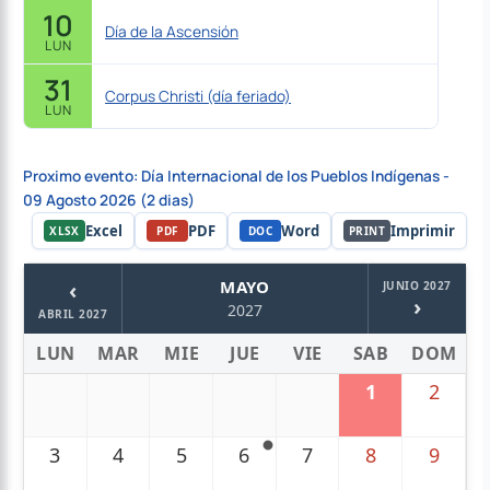
10
Día de la Ascensión
LUN
31
Corpus Christi (día feriado)
LUN
Proximo evento: Día Internacional de los Pueblos Indígenas -
09 Agosto 2026 (2 dias)
Excel
PDF
Word
Imprimir
XLSX
PDF
DOC
PRINT
‹
MAYO
JUNIO 2027
›
2027
ABRIL 2027
LUN
MAR
MIE
JUE
VIE
SAB
DOM
1
2
3
4
5
6
7
8
9