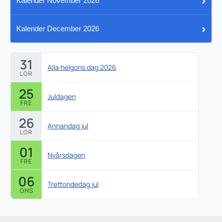
›
Kalender November 2026
›
Kalender December 2026
31
Alla helgons dag 2026
LOR
25
Juldagen
FRE
26
Annandag jul
LOR
01
Nyårsdagen
FRE
06
Trettondedag jul
ONS