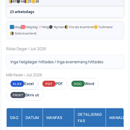
07
14
21
29
23 arbetsdags
Idag
Helgdag
Helg
Nyman
Forsta kvarteret
Fullmane
Sista kvarteret
Röda Dagar I Juli 2026
Inga helgdagar hittades / Inga evenemang hittades
Månfaser i Juli 2026
Excel
PDF
Word
XLSX
PDF
DOC
Skriv ut
PRINT
DETALJERAD
DAG
DATUM
MANFAS
MANALDE
FAS