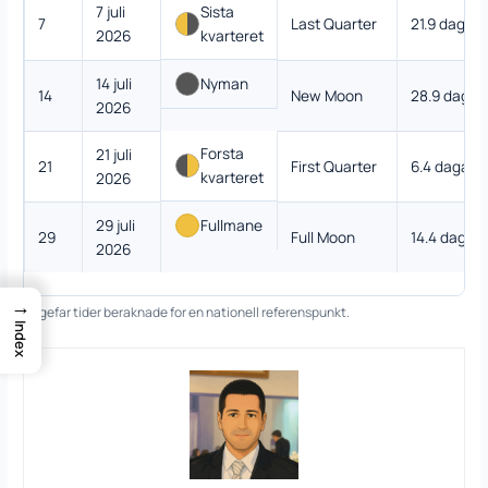
7 juli
Sista
7
Last Quarter
21.9 dagar
2026
kvarteret
14 juli
Nyman
14
New Moon
28.9 dagar
2026
Forsta
21 juli
21
First Quarter
6.4 dagar
kvarteret
2026
29 juli
Fullmane
29
Full Moon
14.4 dagar
2026
→
Ungefar tider beraknade for en nationell referenspunkt.
Index