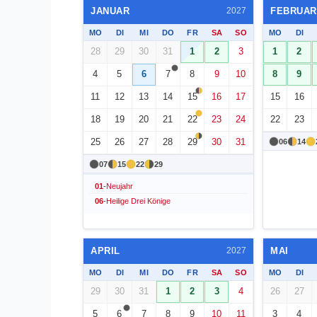
JANUAR
FEBRUAR
2027
MO
DI
MI
DO
FR
SA
SO
MO
DI
28
29
30
31
1
2
3
1
2
4
5
6
7
8
9
10
8
9
11
12
13
14
15
16
17
15
16
18
19
20
21
22
23
24
22
23
25
26
27
28
29
30
31
06
14
07
15
22
29
01
-
Neujahr
06
-
Heilige Drei Könige
APRIL
MAI
2027
MO
DI
MI
DO
FR
SA
SO
MO
DI
29
30
31
1
2
3
4
26
27
5
6
7
8
9
10
11
3
4