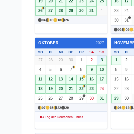
19
20
21
22
23
24
25
16
17
26
27
28
29
30
31
1
23
24
30
31
04
10
18
26
02
09
OKTOBER
NOVEMB
2027
MO
DI
MI
DO
FR
SA
SO
MO
DI
27
28
29
30
1
2
3
1
2
4
5
6
7
8
9
10
8
9
11
12
13
14
15
16
17
15
16
18
19
20
21
22
23
24
22
23
25
26
27
28
29
30
31
29
30
07
15
22
29
06
14
03
-
Tag der Deutschen Einheit