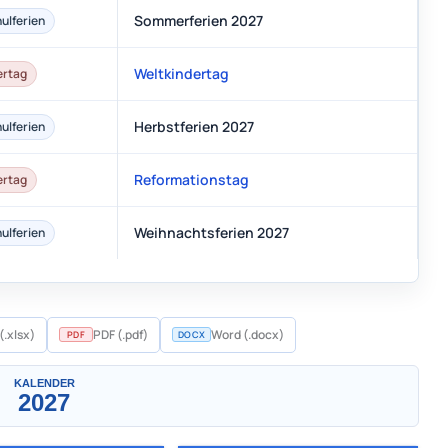
Sommerferien 2027
ulferien
Weltkindertag
ertag
Herbstferien 2027
ulferien
Reformationstag
ertag
Weihnachtsferien 2027
ulferien
Ein Monat
(.xlsx)
PDF (.pdf)
Word (.docx)
PDF
DOCX
▼
KALENDER
2027