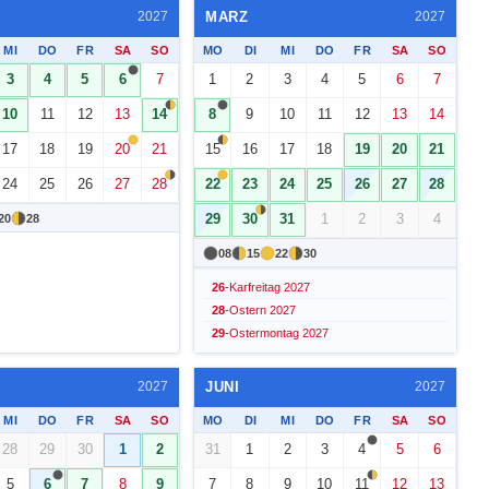
MARZ
2027
2027
MI
DO
FR
SA
SO
MO
DI
MI
DO
FR
SA
SO
3
4
5
6
7
1
2
3
4
5
6
7
10
11
12
13
14
8
9
10
11
12
13
14
17
18
19
20
21
15
16
17
18
19
20
21
24
25
26
27
28
22
23
24
25
26
27
28
29
30
31
1
2
3
4
20
28
08
15
22
30
26
-
Karfreitag 2027
28
-
Ostern 2027
29
-
Ostermontag 2027
JUNI
2027
2027
MI
DO
FR
SA
SO
MO
DI
MI
DO
FR
SA
SO
28
29
30
1
2
31
1
2
3
4
5
6
5
6
7
8
9
7
8
9
10
11
12
13