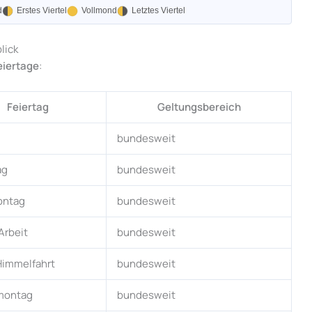
d
Erstes Viertel
Vollmond
Letztes Viertel
lick
eiertage
:
Feiertag
Geltungsbereich
bundesweit
ag
bundesweit
ontag
bundesweit
Arbeit
bundesweit
 Himmelfahrt
bundesweit
montag
bundesweit