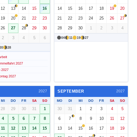
12
13
14
15
16
14
15
16
17
18
19
20
19
20
21
22
23
21
22
23
24
25
26
27
26
27
28
29
30
28
29
30
1
2
3
4
2
3
4
5
6
04
11
19
27
20
28
rbeit
Himmelfahrt 2027
n 2027
ontag 2027
SEPTEMBER
2027
2027
MI
DO
FR
SA
SO
MO
DI
MI
DO
FR
SA
SO
28
29
30
31
1
30
31
1
2
3
4
5
4
5
6
7
8
6
7
8
9
10
11
12
11
12
13
14
15
13
14
15
16
17
18
19