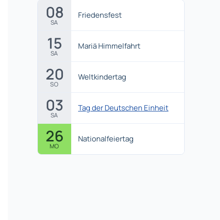
08
Friedensfest
SA
15
Mariä Himmelfahrt
SA
20
Weltkindertag
SO
03
Tag der Deutschen Einheit
SA
26
Nationalfeiertag
MO