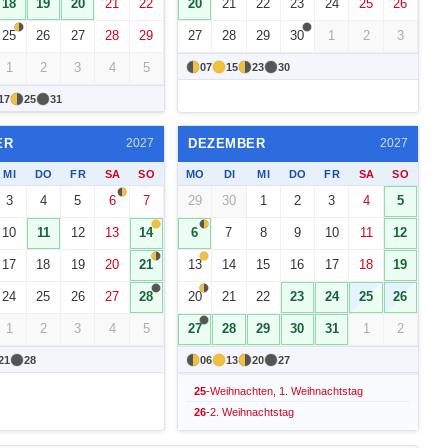
18
19
20
21
22
20
21
22
23
24
25
26
25
26
27
28
29
27
28
29
30
1
2
3
1
2
3
4
5
07
15
23
30
17
25
31
ER
DEZEMBER
2027
2027
MI
DO
FR
SA
SO
MO
DI
MI
DO
FR
SA
SO
3
4
5
6
7
29
30
1
2
3
4
5
10
11
12
13
14
6
7
8
9
10
11
12
17
18
19
20
21
13
14
15
16
17
18
19
24
25
26
27
28
20
21
22
23
24
25
26
1
2
3
4
5
27
28
29
30
31
1
2
21
28
06
13
20
27
25
-
Weihnachten, 1. Weihnachtstag
26
-
2. Weihnachtstag