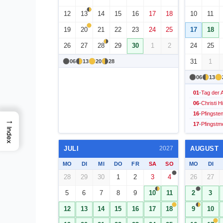
12
13
14
15
16
17
18
10
11
19
20
21
22
23
24
25
17
18
26
27
28
29
30
1
2
24
25
31
1
06
13
20
28
06
13
01
-
Tag der A
06
-
Christi 
16
-
Pfingste
→
17
-
Pfingstm
Index
JULI
AUGUST
2027
MO
DI
MI
DO
FR
SA
SO
MO
DI
28
29
30
1
2
3
4
26
27
5
6
7
8
9
10
11
2
3
12
13
14
15
16
17
18
9
10