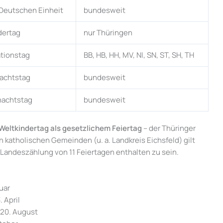
 Deutschen Einheit
bundesweit
dertag
nur Thüringen
tionstag
BB, HB, HH, MV, NI, SN, ST, SH, TH
nachtstag
bundesweit
nachtstag
bundesweit
Weltkindertag als gesetzlichem Feiertag
– der Thüringer
ch katholischen Gemeinden (u. a. Landkreis Eichsfeld) gilt
n Landeszählung von 11 Feiertagen enthalten zu sein.
ruar
. April
– 20. August