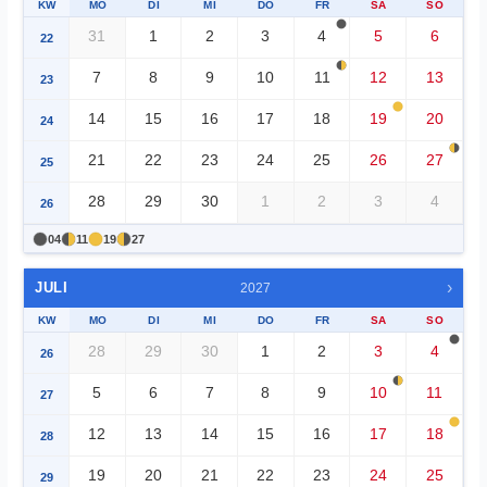
KW
MO
DI
MI
DO
FR
SA
SO
31
1
2
3
4
5
6
22
7
8
9
10
11
12
13
23
14
15
16
17
18
19
20
24
21
22
23
24
25
26
27
25
28
29
30
1
2
3
4
26
04
11
19
27
›
JULI
2027
KW
MO
DI
MI
DO
FR
SA
SO
28
29
30
1
2
3
4
26
5
6
7
8
9
10
11
27
12
13
14
15
16
17
18
28
19
20
21
22
23
24
25
29