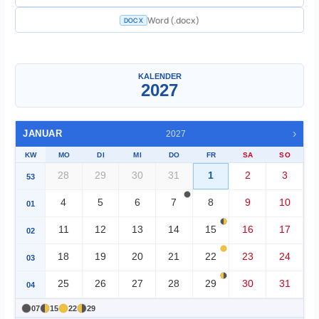
Word (.docx)
DOCX
Ein Monat
▼
KALENDER
2027
›
JANUAR
2027
KW
MO
DI
MI
DO
FR
SA
SO
28
29
30
31
1
2
3
53
4
5
6
7
8
9
10
01
11
12
13
14
15
16
17
02
18
19
20
21
22
23
24
03
25
26
27
28
29
30
31
04
07
15
22
29