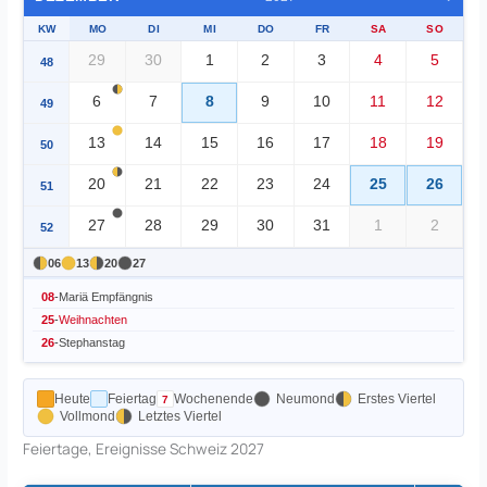
KW
MO
DI
MI
DO
FR
SA
SO
29
30
1
2
3
4
5
48
6
7
8
9
10
11
12
49
13
14
15
16
17
18
19
50
20
21
22
23
24
25
26
51
27
28
29
30
31
1
2
52
06
13
20
27
08
-
Mariä Empfängnis
25
-
Weihnachten
26
-
Stephanstag
Heute
Feiertag
Wochenende
Neumond
Erstes Viertel
Vollmond
Letztes Viertel
Feiertage, Ereignisse Schweiz 2027