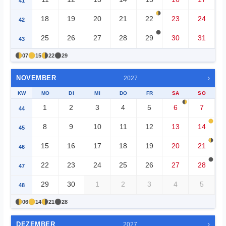
41
18
19
20
21
22
23
24
42
25
26
27
28
29
30
31
43
07
15
22
29
›
NOVEMBER
2027
KW
MO
DI
MI
DO
FR
SA
SO
1
2
3
4
5
6
7
44
8
9
10
11
12
13
14
45
15
16
17
18
19
20
21
46
22
23
24
25
26
27
28
47
29
30
1
2
3
4
5
48
06
14
21
28
›
DEZEMBER
2027