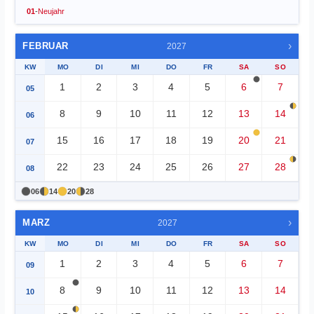
01
-
Neujahr
›
FEBRUAR
2027
KW
MO
DI
MI
DO
FR
SA
SO
1
2
3
4
5
6
7
05
8
9
10
11
12
13
14
06
15
16
17
18
19
20
21
07
22
23
24
25
26
27
28
08
06
14
20
28
›
MARZ
2027
KW
MO
DI
MI
DO
FR
SA
SO
1
2
3
4
5
6
7
09
8
9
10
11
12
13
14
10