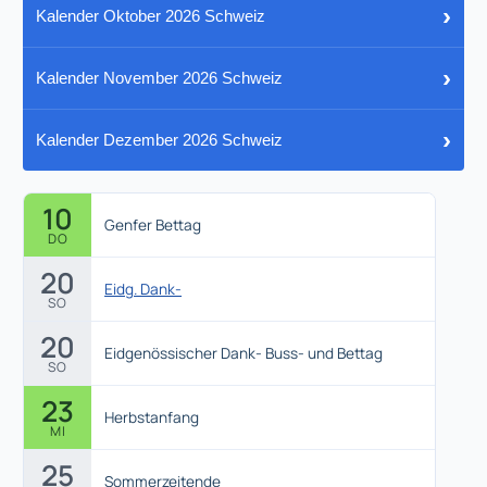
›
Kalender Oktober 2026 Schweiz
›
Kalender November 2026 Schweiz
›
Kalender Dezember 2026 Schweiz
10
Genfer Bettag
DO
20
Eidg. Dank-
SO
20
Eidgenössischer Dank- Buss- und Bettag
SO
23
Herbstanfang
MI
25
Sommerzeitende