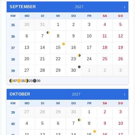
›
SEPTEMBER
2027
KW
MO
DI
MI
DO
FR
SA
SO
30
31
1
2
3
4
5
35
6
7
8
9
10
11
12
36
13
14
15
16
17
18
19
37
20
21
22
23
24
25
26
38
27
28
29
30
1
2
3
39
07
15
23
30
›
OKTOBER
2027
KW
MO
DI
MI
DO
FR
SA
SO
27
28
29
30
1
2
3
39
4
5
6
7
8
9
10
40
11
12
13
14
15
16
17