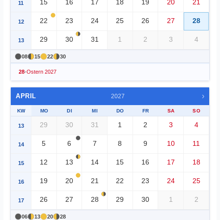
15
16
17
18
19
20
21
11
22
23
24
25
26
27
28
12
29
30
31
1
2
3
4
13
08
15
22
30
28
-
Ostern 2027
›
APRIL
2027
KW
MO
DI
MI
DO
FR
SA
SO
29
30
31
1
2
3
4
13
5
6
7
8
9
10
11
14
12
13
14
15
16
17
18
15
19
20
21
22
23
24
25
16
26
27
28
29
30
1
2
17
06
13
20
28