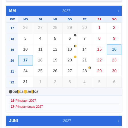
›
MAI
2027
KW
MO
DI
MI
DO
FR
SA
SO
26
27
28
29
30
1
2
17
3
4
5
6
7
8
9
18
10
11
12
13
14
15
16
19
17
18
19
20
21
22
23
20
24
25
26
27
28
29
30
21
31
1
2
3
4
5
6
22
06
13
20
28
16
-
Pfingsten 2027
17
-
Pfingstmontag 2027
›
JUNI
2027