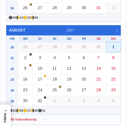
26
27
28
29
30
31
1
30
04
10
18
26
›
AUGUST
2027
KW
MO
DI
MI
DO
FR
SA
SO
26
27
28
29
30
31
1
30
2
3
4
5
6
7
8
31
9
10
11
12
13
14
15
32
16
17
18
19
20
21
22
33
23
24
25
26
27
28
29
34
30
31
1
2
3
4
5
35
→
02
09
17
25
31
Index
01
-
Nationalfeiertag