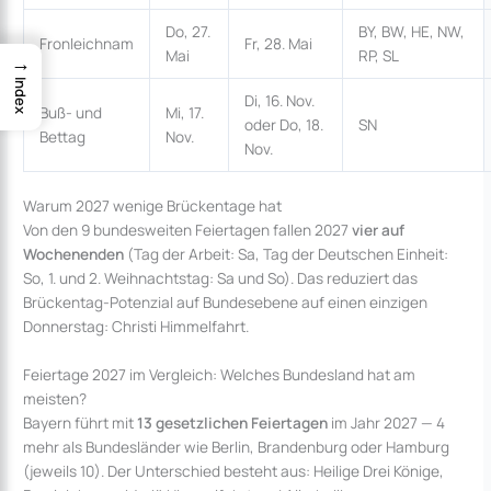
Do, 27.
BY, BW, HE, NW,
Fronleichnam
Fr, 28. Mai
Mai
RP, SL
→
Index
Di, 16. Nov.
Buß- und
Mi, 17.
oder Do, 18.
SN
Bettag
Nov.
Nov.
Warum 2027 wenige Brückentage hat
Von den 9 bundesweiten Feiertagen fallen 2027
vier auf
Wochenenden
(Tag der Arbeit: Sa, Tag der Deutschen Einheit:
So, 1. und 2. Weihnachtstag: Sa und So). Das reduziert das
Brückentag-Potenzial auf Bundesebene auf einen einzigen
Donnerstag: Christi Himmelfahrt.
Feiertage 2027 im Vergleich: Welches Bundesland hat am
meisten?
Bayern führt mit
13 gesetzlichen Feiertagen
im Jahr 2027 — 4
mehr als Bundesländer wie Berlin, Brandenburg oder Hamburg
(jeweils 10). Der Unterschied besteht aus: Heilige Drei Könige,