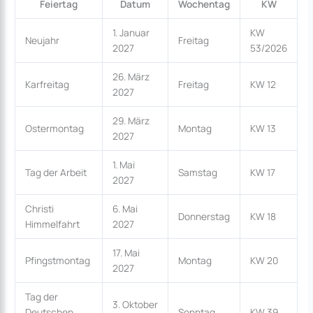
Feiertag
Datum
Wochentag
KW
1. Januar
KW
Neujahr
Freitag
2027
53/2026
26. März
Karfreitag
Freitag
KW 12
2027
29. März
Ostermontag
Montag
KW 13
2027
1. Mai
Tag der Arbeit
Samstag
KW 17
2027
Christi
6. Mai
Donnerstag
KW 18
Himmelfahrt
2027
17. Mai
Pfingstmontag
Montag
KW 20
2027
Tag der
3. Oktober
Deutschen
Sonntag
KW 39