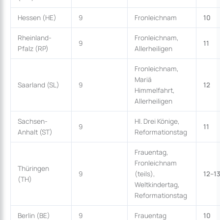
Hessen (HE)
9
Fronleichnam
10
Rheinland-
Fronleichnam,
9
11
Pfalz (RP)
Allerheiligen
Fronleichnam,
Mariä
Saarland (SL)
9
12
Himmelfahrt,
Allerheiligen
Sachsen-
Hl. Drei Könige,
9
11
Anhalt (ST)
Reformationstag
Frauentag,
Fronleichnam
Thüringen
9
(teils),
12–1
(TH)
Weltkindertag,
Reformationstag
Berlin (BE)
9
Frauentag
10