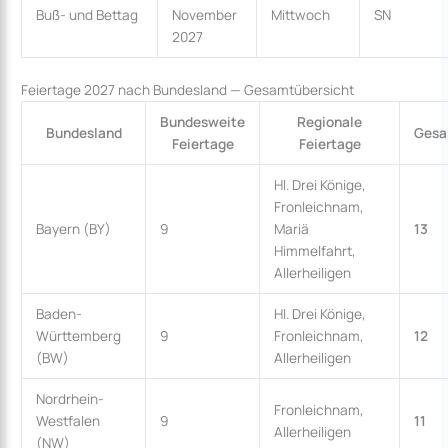
Buß- und Bettag
November
Mittwoch
SN
2027
Feiertage 2027 nach Bundesland — Gesamtübersicht
Bundesweite
Regionale
Bundesland
Ges
Feiertage
Feiertage
Hl. Drei Könige,
Fronleichnam,
Bayern (BY)
9
Mariä
13
Himmelfahrt,
Allerheiligen
Baden-
Hl. Drei Könige,
Württemberg
9
Fronleichnam,
12
(BW)
Allerheiligen
Nordrhein-
Fronleichnam,
Westfalen
9
11
Allerheiligen
(NW)