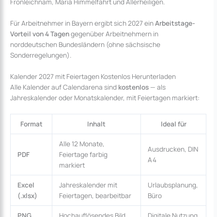
Fronleichnam, Mariä Himmelfahrt und Allerheiligen.
Für Arbeitnehmer in Bayern ergibt sich 2027 ein
Arbeitstage-
Vorteil von 4 Tagen
gegenüber Arbeitnehmern in
norddeutschen Bundesländern (ohne sächsische
Sonderregelungen).
Kalender 2027 mit Feiertagen Kostenlos Herunterladen
Alle Kalender auf Calendarena sind
kostenlos
— als
Jahreskalender oder Monatskalender, mit Feiertagen markiert:
Format
Inhalt
Ideal für
Alle 12 Monate,
Ausdrucken, DIN
PDF
Feiertage farbig
A4
markiert
Excel
Jahreskalender mit
Urlaubsplanung,
(.xlsx)
Feiertagen, bearbeitbar
Büro
PNG
Hochauflösendes Bild
Digitale Nutzung