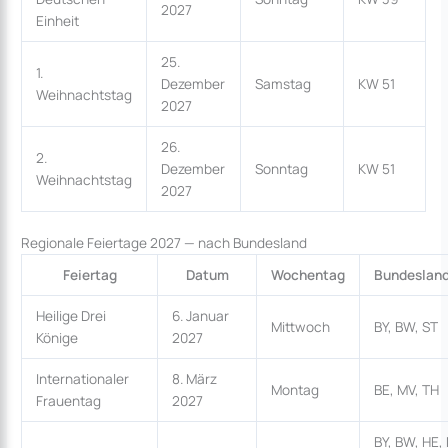
2027
Einheit
25.
1.
Dezember
Samstag
KW 51
Weihnachtstag
2027
26.
2.
Dezember
Sonntag
KW 51
Weihnachtstag
2027
Regionale Feiertage 2027 — nach Bundesland
Feiertag
Datum
Wochentag
Bundesland
Heilige Drei
6. Januar
Mittwoch
BY, BW, ST
Könige
2027
Internationaler
8. März
Montag
BE, MV, TH
Frauentag
2027
BY, BW, HE,