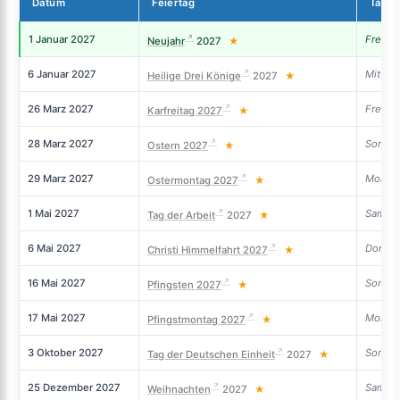
Datum
Feiertag
Tag
1 Januar 2027
Freitag
Neujahr
2027
★
6 Januar 2027
Mittwo
Heilige Drei Könige
2027
★
26 Marz 2027
Freitag
Karfreitag 2027
★
28 Marz 2027
Sonnta
Ostern 2027
★
29 Marz 2027
Monta
Ostermontag 2027
★
1 Mai 2027
Samst
Tag der Arbeit
2027
★
6 Mai 2027
Donner
Christi Himmelfahrt 2027
★
16 Mai 2027
Sonnta
Pfingsten 2027
★
17 Mai 2027
Monta
Pfingstmontag 2027
★
3 Oktober 2027
Sonnta
Tag der Deutschen Einheit
2027
★
25 Dezember 2027
Samst
Weihnachten
2027
★