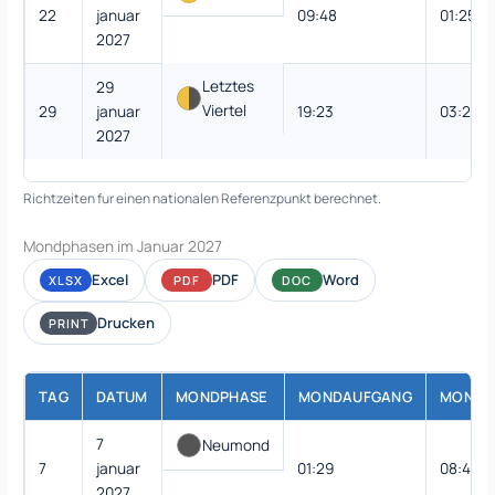
22
januar
09:48
01:25
2027
Letztes
29
Viertel
29
januar
19:23
03:20
2027
Richtzeiten fur einen nationalen Referenzpunkt berechnet.
Mondphasen im Januar 2027
Excel
PDF
Word
XLSX
PDF
DOC
Drucken
PRINT
TAG
DATUM
MONDPHASE
MONDAUFGANG
MONDU
7
Neumond
7
januar
01:29
08:49
2027