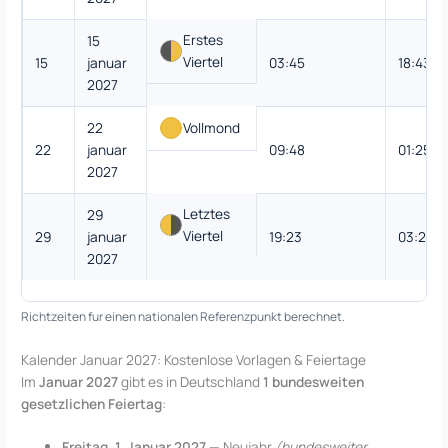
Erstes
15
Viertel
15
januar
03:45
18:43
2027
22
Vollmond
22
januar
09:48
01:25
2027
Letztes
29
Viertel
29
januar
19:23
03:20
2027
Richtzeiten fur einen nationalen Referenzpunkt berechnet.
Kalender Januar 2027: Kostenlose Vorlagen & Feiertage
Im
Januar 2027
gibt es in Deutschland
1 bundesweiten
gesetzlichen Feiertag
:
Freitag, 1. Januar 2027
— Neujahr
(bundesweiter