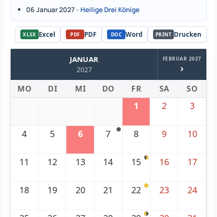
06 Januar 2027
-
Heilige Drei Könige
Excel
PDF
Word
Drucken
XLSX
PDF
DOC
PRINT
JANUAR
FEBRUAR 2027
›
2027
MO
DI
MI
DO
FR
SA
SO
1
2
3
4
5
6
7
8
9
10
11
12
13
14
15
16
17
18
19
20
21
22
23
24