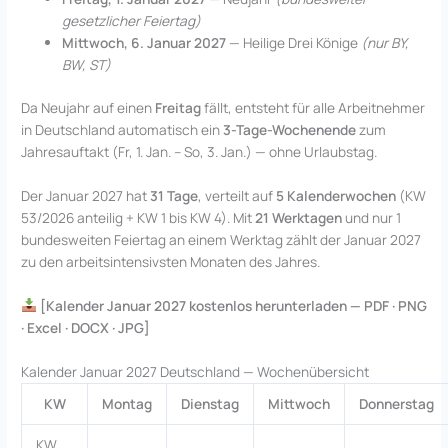
gesetzlicher Feiertag)
Mittwoch, 6. Januar 2027
— Heilige Drei Könige
(nur BY,
BW, ST)
Da Neujahr auf einen
Freitag
fällt, entsteht für alle Arbeitnehmer
in Deutschland automatisch ein
3-Tage-Wochenende
zum
Jahresauftakt (Fr, 1. Jan. – So, 3. Jan.) — ohne Urlaubstag.
Der Januar 2027 hat
31 Tage
, verteilt auf
5 Kalenderwochen
(KW
53/2026 anteilig + KW 1 bis KW 4). Mit
21 Werktagen
und nur 1
bundesweiten Feiertag an einem Werktag zählt der Januar 2027
zu den arbeitsintensivsten Monaten des Jahres.
[Kalender Januar 2027 kostenlos herunterladen — PDF · PNG
· Excel · DOCX · JPG]
Kalender Januar 2027 Deutschland — Wochenübersicht
KW
Montag
Dienstag
Mittwoch
Donnerstag
KW