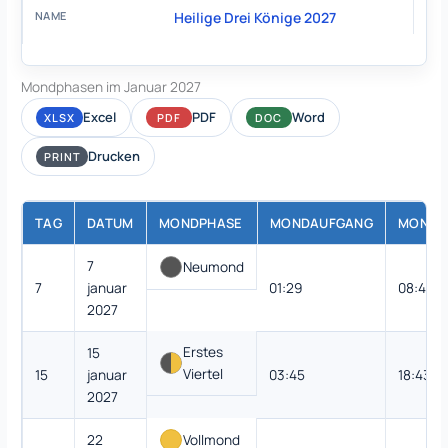
Heilige Drei Könige 2027
Mondphasen im Januar 2027
Excel
PDF
Word
XLSX
PDF
DOC
Drucken
PRINT
TAG
DATUM
MONDPHASE
MONDAUFGANG
MONDU
7
Neumond
7
januar
01:29
08:49
2027
Erstes
15
Viertel
15
januar
03:45
18:43
2027
22
Vollmond