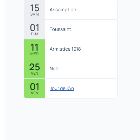
15
Assomption
SAM
01
Toussaint
DIM
11
Armistice 1918
MER
25
Noël
VEN
01
Jour de l'An
VEN