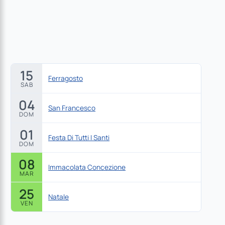
15
Ferragosto
SAB
04
San Francesco
DOM
01
Festa Di Tutti I Santi
DOM
08
Immacolata Concezione
MAR
25
Natale
VEN