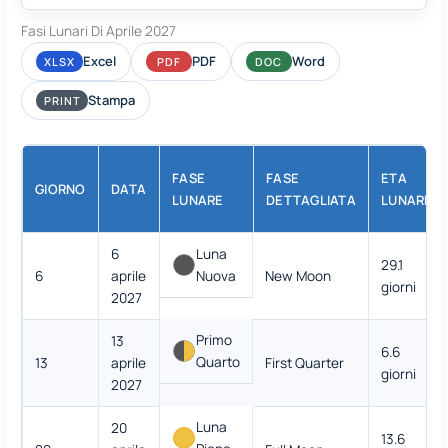
Fasi Lunari Di Aprile 2027
Excel
PDF
Word
XLSX
PDF
DOC
Stampa
PRINT
FASE
FASE
ETA
GIORNO
DATA
LUNARE
DETTAGLIATA
LUNARE
6
Luna
29.1
6
aprile
Nuova
New Moon
giorni
2027
Primo
13
6.6
Quarto
13
aprile
First Quarter
giorni
2027
Luna
20
13.6