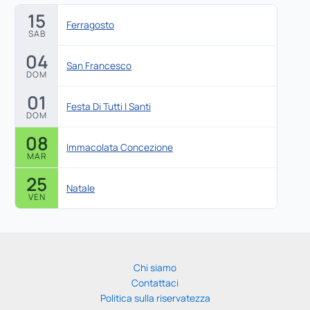
15
Ferragosto
SAB
04
San Francesco
DOM
01
Festa Di Tutti I Santi
DOM
08
Immacolata Concezione
MAR
25
Natale
VEN
Chi siamo
Contattaci
Politica sulla riservatezza