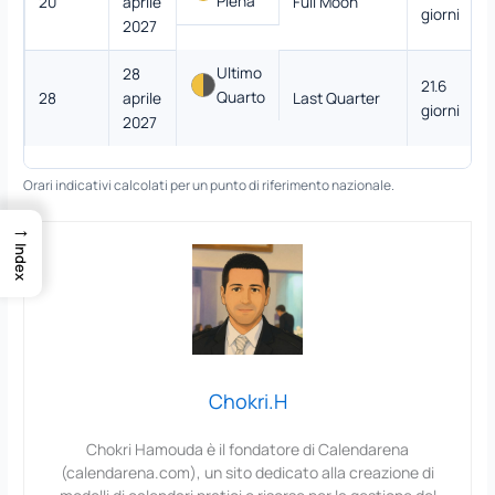
Piena
20
aprile
Full Moon
giorni
2027
Ultimo
28
21.6
Quarto
28
aprile
Last Quarter
giorni
2027
Orari indicativi calcolati per un punto di riferimento nazionale.
→
Index
Chokri.H
Chokri Hamouda è il fondatore di Calendarena
(calendarena.com), un sito dedicato alla creazione di