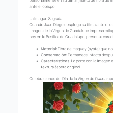
personalmente en su tilma (manto de fibra de ma
ante el obispo.
La Imagen Sagrada
Cuando Juan Diego desplegó su tilma ante el obi
imagen de la Virgen de Guadalupe impresa mila
hoy en la Basílica de Guadalupe, presenta caract
Material
: Fibra de maguey (ayate) que n
Conservación
: Permanece intacta despu
Características
: La parte con la imagen
textura áspera original
Celebraciones del Día de la Virgen de Guadalup