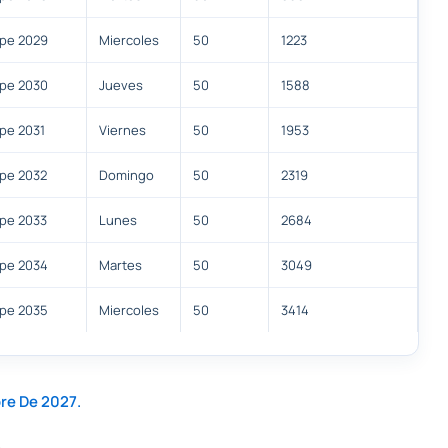
upe 2029
Miercoles
50
1223
upe 2030
Jueves
50
1588
upe 2031
Viernes
50
1953
upe 2032
Domingo
50
2319
upe 2033
Lunes
50
2684
upe 2034
Martes
50
3049
upe 2035
Miercoles
50
3414
re De 2027.