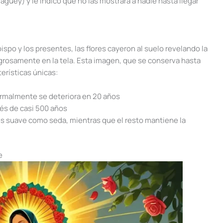
guey) y le indicó que no las mostrara a nadie hasta llegar
spo y los presentes, las flores cayeron al suelo revelando la
grosamente en la tela. Esta imagen, que se conserva hasta
erísticas únicas:
ormalmente se deteriora en 20 años
és de casi 500 años
 es suave como seda, mientras que el resto mantiene la
e