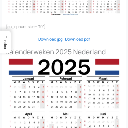
[su_spacer size=”10″]
→
Download jpg
|
Download pdf
Index
kalenderweken 2025 Nederland