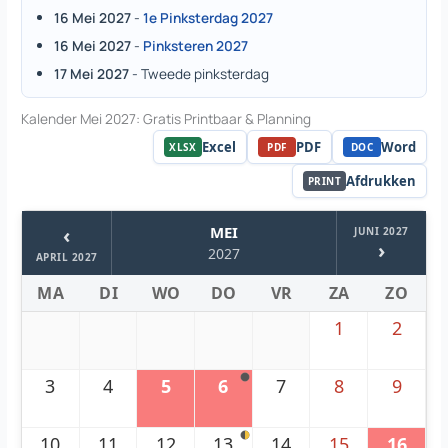
16 Mei 2027
-
1e Pinksterdag 2027
16 Mei 2027
-
Pinksteren 2027
17 Mei 2027
- Tweede pinksterdag
Kalender Mei 2027: Gratis Printbaar & Planning
Excel
PDF
Word
XLSX
PDF
DOC
Afdrukken
PRINT
‹
MEI
JUNI 2027
›
2027
APRIL 2027
MA
DI
WO
DO
VR
ZA
ZO
1
2
3
4
5
6
7
8
9
10
11
12
13
14
15
16